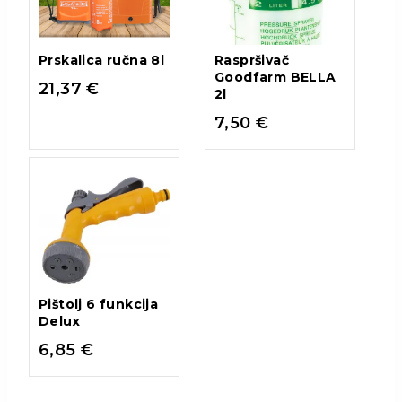
Prskalica ručna 8l
Raspršivač
Goodfarm BELLA
21,37
€
2l
7,50
€
Pištolj 6 funkcija
Delux
6,85
€