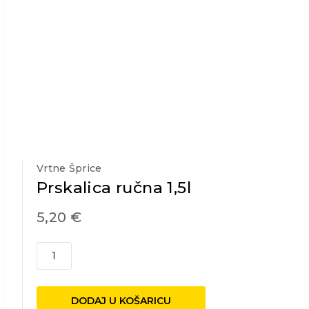
Vrtne Šprice
Prskalica ručna 1,5l
5,20
€
Prskalica
ručna
1,5l
količina
DODAJ U KOŠARICU