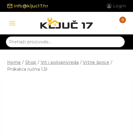
Skip
info@kljuc17.hr
Login
to
content
0
Pretraži:
Home
/
Shop
/
Vrt i poljoprivreda
/
Vrtne šprice
/
Prskalica ručna 1,5l