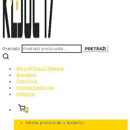
Pretraži:
PRETRAŽI
Blog Without Sidebar
Brendovi
Checkout
Kontaktirajte nas
Košarica
0
Nema proizvoda u košarici.