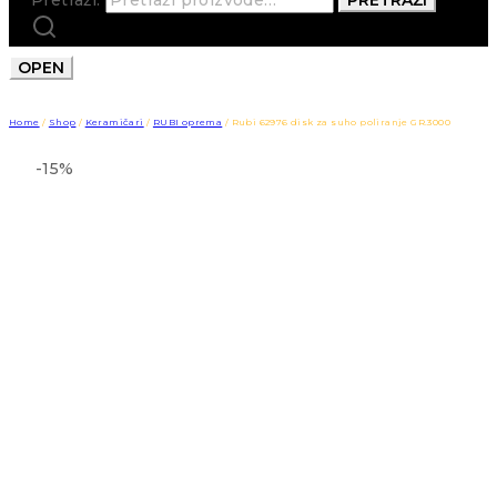
OPEN
Home
/
Shop
/
Keramičari
/
RUBI oprema
/
Rubi 62976 disk za suho poliranje GR.3000
-15%