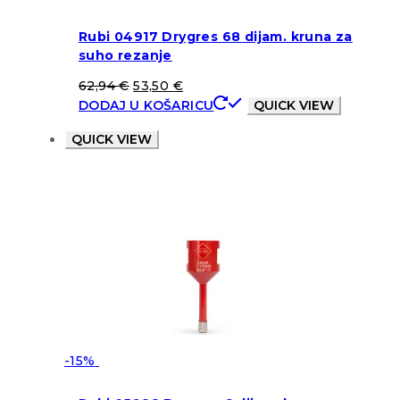
Rubi 04917 Drygres 68 dijam. kruna za
suho rezanje
62,94
€
53,50
€
DODAJ U KOŠARICU
QUICK VIEW
QUICK VIEW
-15%