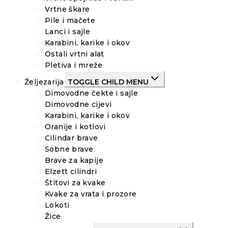
Vrtne škare
Pile i mačete
Lanci i sajle
Karabini, karike i okov
Ostali vrtni alat
Pletiva i mreže
Željezarija
TOGGLE CHILD MENU
Dimovodne čekte i sajle
Dimovodne cijevi
Karabini, karike i okov
Oranije i kotlovi
Cilindar brave
Sobne brave
Brave za kapije
Elzett cilindri
Štitovi za kvake
Kvake za vrata i prozore
Lokoti
Žice