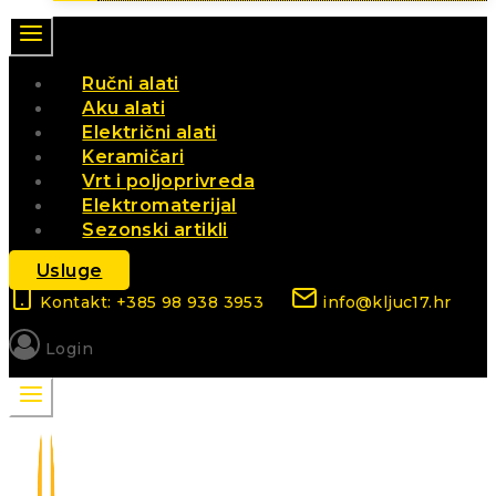
Ručni alati
Aku alati
Električni alati
Keramičari
Vrt i poljoprivreda
Elektromaterijal
Sezonski artikli
Usluge
Kontakt: +385 98 938 3953
info@kljuc17.hr
Login