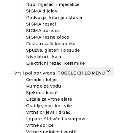
Rubi mješači i mješalice
SIGMA dijelovi
Podvozja, kitanje i stakla
SIGMA rezači
SIGMA oprema
SIGMA rezne ploče
Festa rezači keramike
Spužve, gleteri i posude
Nivelatori i kajle
Električni rezači keramike
Vrt i poljoprivreda
TOGGLE CHILD MENU
Cerade i folije
Pumpe za vodu
Sjekire i kalači
Držala za vrtne alate
Grablje, motike i vile
Vrtna crijeva i držači
Lopate, štihače i krampovi
Vrtne šprice
Vrtne spojnice i ventili