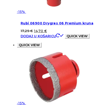
-15%
Rubi 06900 Drygres 06 Premium kruna
17,29
€
14,70
€
DODAJ U KOŠARICU
QUICK VIEW
QUICK VIEW
-15%