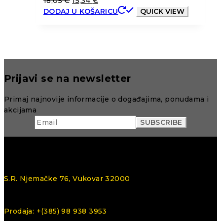
18,05
€
15,34
€
DODAJ U KOŠARICU
QUICK VIEW
Prijavi se na newsletter
Primaj najnovije informacije o događajima, ponudama i
akcijama
S.R. Njemačke 76, Vukovar 32000
Prodaja: +(385) 98 938 3953