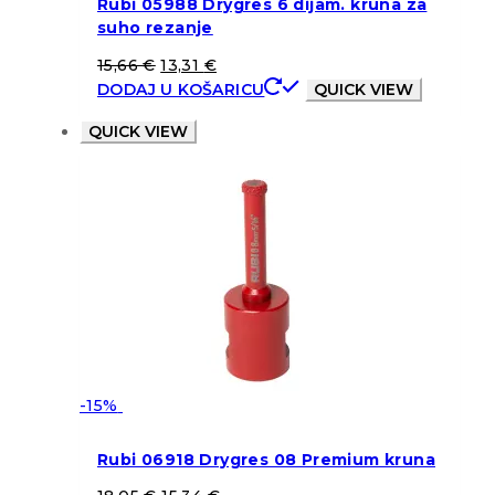
Rubi 05988 Drygres 6 dijam. kruna za
suho rezanje
15,66
€
13,31
€
DODAJ U KOŠARICU
QUICK VIEW
QUICK VIEW
-15%
Rubi 06918 Drygres 08 Premium kruna