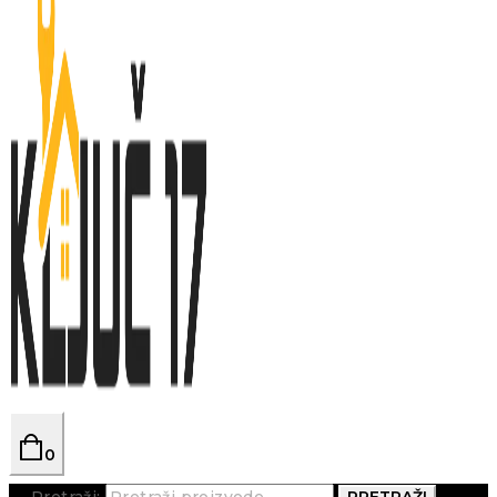
0
Pretraži:
PRETRAŽI