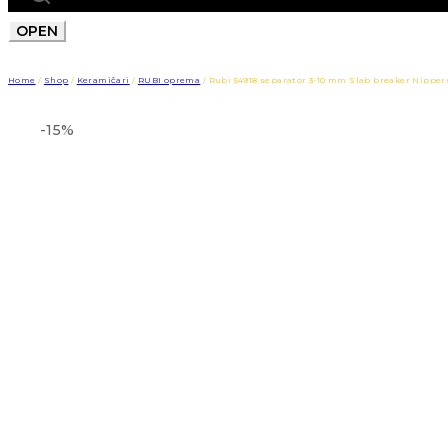
OPEN
Home
/
Shop
/
Keramičari
/
RUBI oprema
/
Rubi 54918 separator 3-10 mm Slab breaker Nipper
-15%