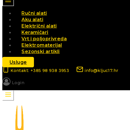
Ručni alati
Aku alati
Električni alati
Keramičari
Vrt i poljoprivreda
Elektromaterijal
Sezonski artikli
Usluge
Kontakt: +385 98 938 3953
info@kljuc17.hr
Login