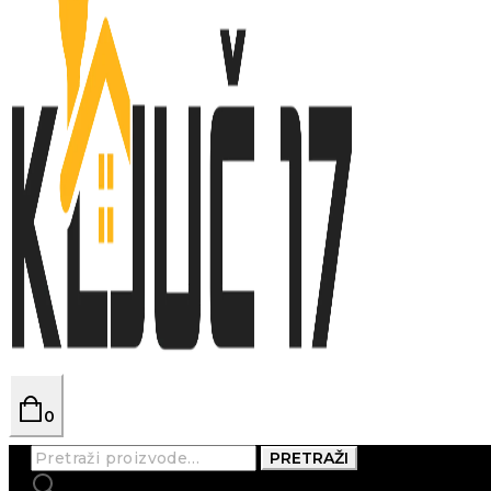
0
Pretraži:
PRETRAŽI