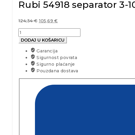
Rubi 54918 separator 3-
124,34
€
105,69
€
Rubi
54918
DODAJ U KOŠARICU
separator
Garancija
3-
Sigurnost povrata
10
Sigurno plaćanje
mm
Pouzdana dostava
Slab
breaker
Nippers
količina