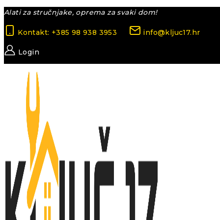
Skip
Alati za stručnjake, oprema za svaki dom!
to
Kontakt: +385 98 938 3953
info@kljuc17.hr
content
Login