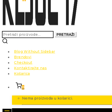
Pretraži:
PRETRAŽI
Blog Without Sidebar
Brendovi
Checkout
Kontaktirajte nas
Košarica
0
Nema proizvoda u košarici.