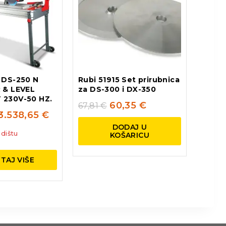
 DS-250 N
Rubi 51915 Set prirubnica
 & LEVEL
za DS-300 i DX-350
 230V-50 HZ.
60,35
€
67,81
€
3.538,65
€
DODAJ U
dištu
KOŠARICU
TAJ VIŠE