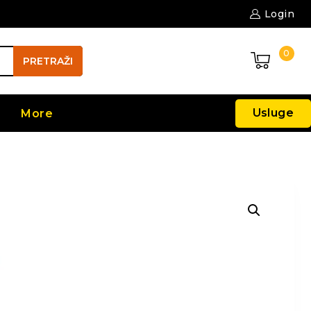
Login
0
PRETRAŽI
Usluge
More