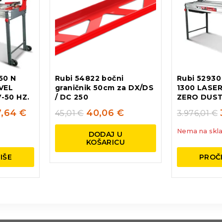
50 N
Rubi 54822 bočni
Rubi 52930
VEL
graničnik 50cm za DX/DS
1300 LASER
-50 HZ.
/ DC 250
ZERO DUST
7,64
€
40,06
€
45,01
€
3.976,01
€
Nema na skla
DODAJ U
KOŠARICU
IŠE
PROČI