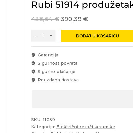
Rubi 51914 produžetak
438,64
€
390,39
€
Rubi
DODAJ U KOŠARICU
51914
produžetak
stola
Garancija
(roller)
Sigurnost povrata
za
Sigurno plaćanje
stolove
DU/DC/DS/DX
Pouzdana dostava
količina
SKU:
11059
Kategorija:
Električni rezači keramike