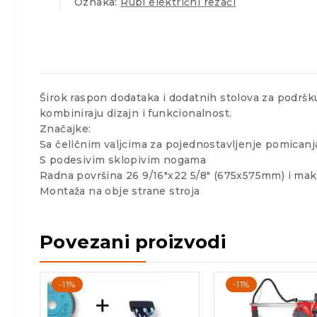
Oznaka:
Rubi električni rezači
Širok raspon dodataka i dodatnih stolova za podršku
kombiniraju dizajn i funkcionalnost.
Značajke:
Sa čeličnim valjcima za pojednostavljenje pomicanj
S podesivim sklopivim nogama
Radna površina 26 9/16″x22 5/8″ (675x575mm) i mak
Montaža na obje strane stroja
Povezani proizvodi
-11%
-11%