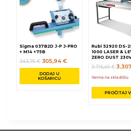
Sigma 037B2D J-P J-PRO
Rubi 52920 DS-2
+ M14 +75B
1000 LASER & LE
ZERO DUST 230V
305,94
€
343,75
€
3.30
3.716,45
€
DODAJ U
Nema na skladištu
KOŠARICU
PROČITAJ V