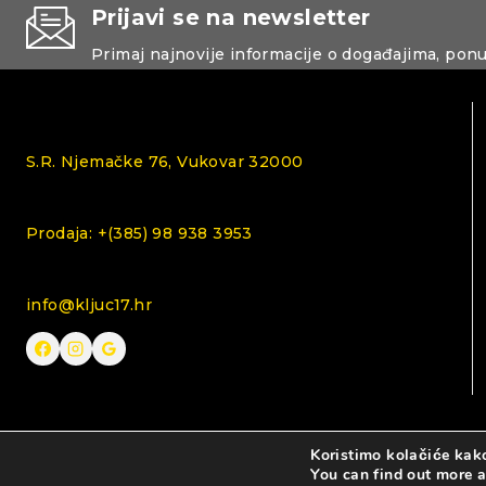
Prijavi se na newsletter
Primaj najnovije informacije o događajima, pon
S.R. Njemačke 76, Vukovar 32000
Prodaja: +(385) 98 938 3953
info@kljuc17.hr
Koristimo kolačiće kako
© 2026 KLJUČ 17
You can find out more 