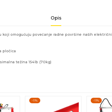
Opis
 koji omogućuju povećanje radne površine naših električnih 
a pločica
simalna težina 154lb (70kg)
-11%
-11%