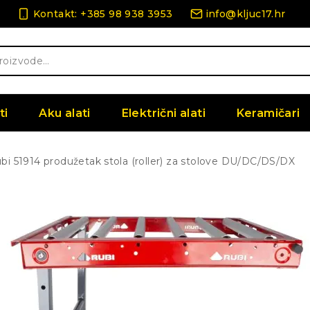
Kontakt: +385 98 938 3953
info@kljuc17.hr
ti
Aku alati
Električni alati
Keramičari
bi 51914 produžetak stola (roller) za stolove DU/DC/DS/DX