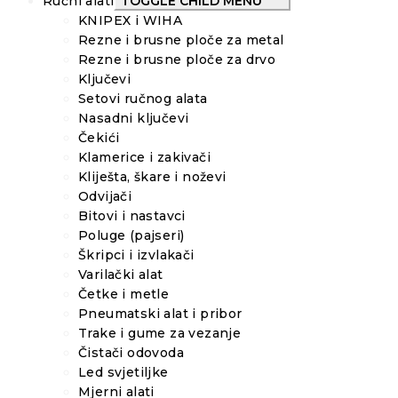
Ručni alati
TOGGLE CHILD MENU
KNIPEX i WIHA
Rezne i brusne ploče za metal
Rezne i brusne ploče za drvo
Ključevi
Setovi ručnog alata
Nasadni ključevi
Čekići
Klamerice i zakivači
Kliješta, škare i noževi
Odvijači
Bitovi i nastavci
Poluge (pajseri)
Škripci i izvlakači
Varilački alat
Četke i metle
Pneumatski alat i pribor
Trake i gume za vezanje
Čistači odovoda
Led svjetiljke
Mjerni alati