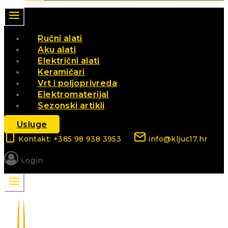
Ručni alati
Aku alati
Električni alati
Keramičari
Vrt i poljoprivreda
Elektromaterijal
Sezonski artikli
Usluge
Kontakt: +385 98 938 3953
info@kljuc17.hr
Login