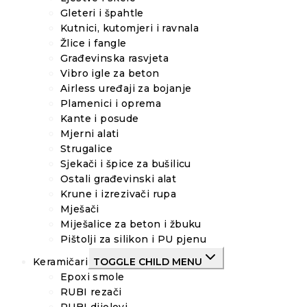
Gleteri i špahtle
Kutnici, kutomjeri i ravnala
Žlice i fangle
Građevinska rasvjeta
Vibro igle za beton
Airless uređaji za bojanje
Plamenici i oprema
Kante i posude
Mjerni alati
Strugalice
Sjekači i špice za bušilicu
Ostali građevinski alat
Krune i izrezivači rupa
Mješači
Miješalice za beton i žbuku
Pištolji za silikon i PU pjenu
Keramičari
TOGGLE CHILD MENU
Epoxi smole
RUBI rezači
RUBI dijelovi