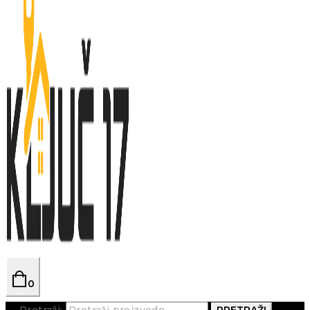
0
Pretraži:
PRETRAŽI