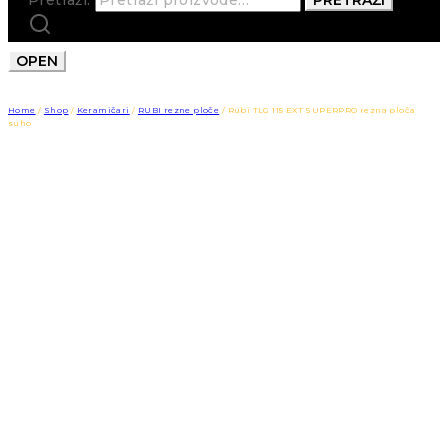
OPEN
Home
/
Shop
/
Keramičari
/
RUBI rezne ploče
/
Rubi TLG 115 EXT SUPERPRO rezna ploča
suho