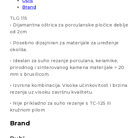
Opis
Brand
TLG 115
• Dijamantna oštrica za porculanske pločice deblje
od 2cm
• Posebno dizajniran za materijale za uređenje
okoliša.
• Idealan za suho rezanje porculana, keramike,
prirodnog i sinterovanog kamena materijale > 20
mm s brusilicom.
• Izvrsna kombinacija. Visoka učinkovitost i brzina
rezanja uz visoku završnu kvalitetu.
• Nije prikladno za suho rezanje s TC-125 ili
kružnom pilom
Brand