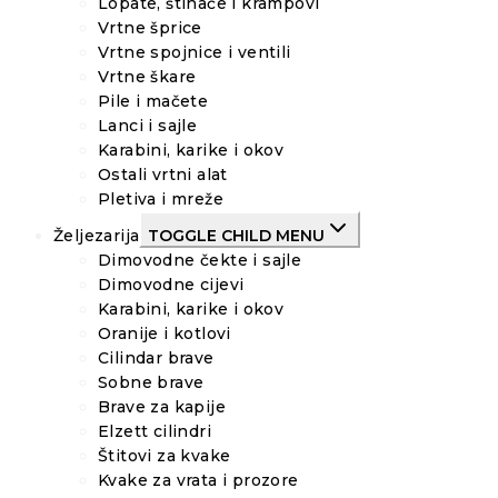
Lopate, štihače i krampovi
Vrtne šprice
Vrtne spojnice i ventili
Vrtne škare
Pile i mačete
Lanci i sajle
Karabini, karike i okov
Ostali vrtni alat
Pletiva i mreže
Željezarija
TOGGLE CHILD MENU
Dimovodne čekte i sajle
Dimovodne cijevi
Karabini, karike i okov
Oranije i kotlovi
Cilindar brave
Sobne brave
Brave za kapije
Elzett cilindri
Štitovi za kvake
Kvake za vrata i prozore