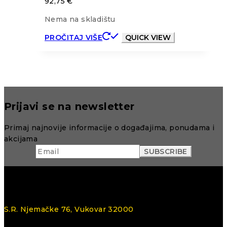
92,75
€
Nema na skladištu
PROČITAJ VIŠE
QUICK VIEW
Prijavi se na newsletter
Primaj najnovije informacije o događajima, ponudama i
akcijama
S.R. Njemačke 76, Vukovar 32000