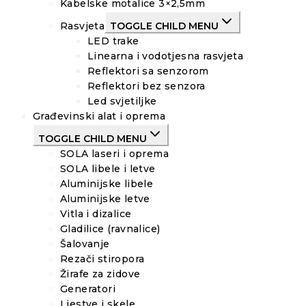
Kabelske motalice 3×2,5mm
Rasvjeta
TOGGLE CHILD MENU
LED trake
Linearna i vodotjesna rasvjeta
Reflektori sa senzorom
Reflektori bez senzora
Led svjetiljke
Građevinski alat i oprema
TOGGLE CHILD MENU
SOLA laseri i oprema
SOLA libele i letve
Aluminijske libele
Aluminijske letve
Vitla i dizalice
Gladilice (ravnalice)
Šalovanje
Rezači stiropora
Žirafe za zidove
Generatori
Ljestve i skele