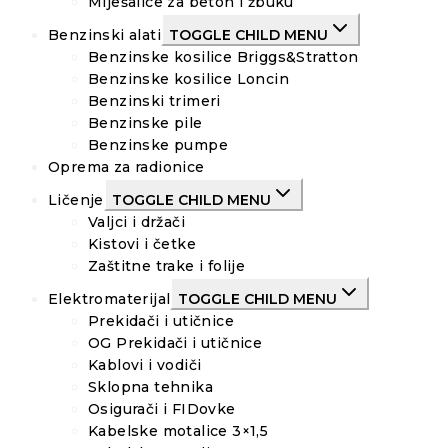
Miješalice za beton i žbuku
Benzinski alati
TOGGLE CHILD MENU
Benzinske kosilice Briggs&Stratton
Benzinske kosilice Loncin
Benzinski trimeri
Benzinske pile
Benzinske pumpe
Oprema za radionice
Ličenje
TOGGLE CHILD MENU
Valjci i držači
Kistovi i četke
Zaštitne trake i folije
Elektromaterijal
TOGGLE CHILD MENU
Prekidači i utičnice
OG Prekidači i utičnice
Kablovi i vodiči
Sklopna tehnika
Osigurači i FIDovke
Kabelske motalice 3×1,5