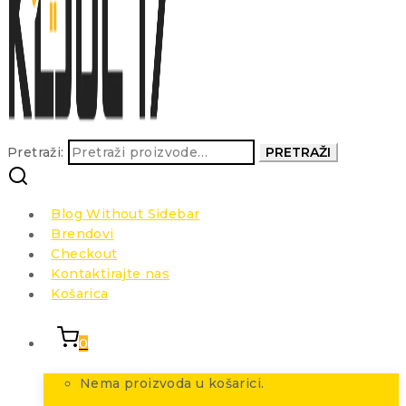
Pretraži:
PRETRAŽI
Blog Without Sidebar
Brendovi
Checkout
Kontaktirajte nas
Košarica
0
Nema proizvoda u košarici.