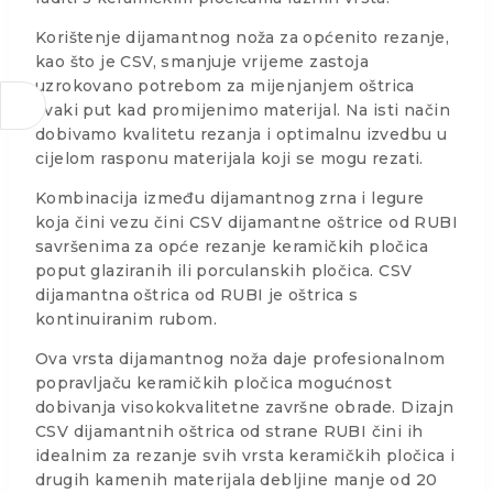
Korištenje dijamantnog noža za općenito rezanje,
kao što je CSV, smanjuje vrijeme zastoja
uzrokovano potrebom za mijenjanjem oštrica
svaki put kad promijenimo materijal. Na isti način
dobivamo kvalitetu rezanja i optimalnu izvedbu u
cijelom rasponu materijala koji se mogu rezati.
Kombinacija između dijamantnog zrna i legure
koja čini vezu čini CSV dijamantne oštrice od RUBI
savršenima za opće rezanje keramičkih pločica
poput glaziranih ili porculanskih pločica. CSV
dijamantna oštrica od RUBI je oštrica s
kontinuiranim rubom.
Ova vrsta dijamantnog noža daje profesionalnom
popravljaču keramičkih pločica mogućnost
dobivanja visokokvalitetne završne obrade. Dizajn
CSV dijamantnih oštrica od strane RUBI čini ih
idealnim za rezanje svih vrsta keramičkih pločica i
drugih kamenih materijala debljine manje od 20