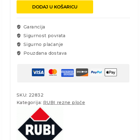
115
DODAJ U KOŠARICU
PRO
rezna
ploča
Garancija
suho
Sigurnost povrata
količina
Sigurno plaćanje
Pouzdana dostava
SKU:
22832
Kategorija:
RUBI rezne ploče