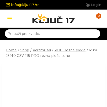
Skip
info@kljuc17.hr
Login
to
content
0
Pretraži:
Home
/
Shop
/
Keramičari
/
RUBI rezne ploče
/
Rubi
25910 CSV 115 PRO rezna ploča suho