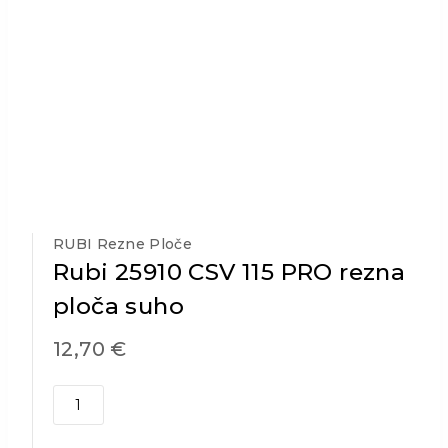
RUBI Rezne Ploče
Rubi 25910 CSV 115 PRO rezna
ploča suho
12,70
€
Rubi
25910
CSV