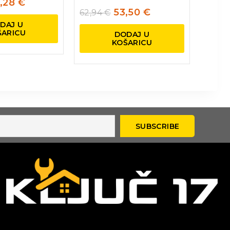
,28
€
53,50
€
62,94
€
DAJ U
ŠARICU
DODAJ U
KOŠARICU