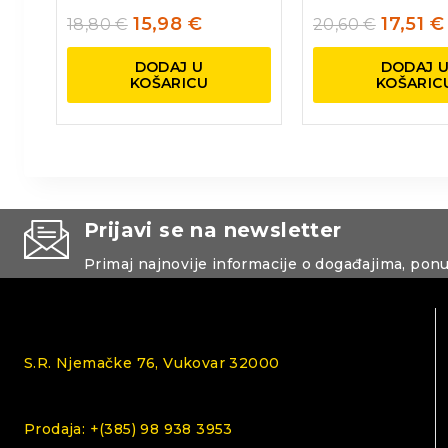
15,98
€
17,51
€
18,80
€
20,60
€
DODAJ U
DODAJ 
KOŠARICU
KOŠARIC
Prijavi se na newsletter
Primaj najnovije informacije o događajima, pon
S.R. Njemačke 76, Vukovar 32000
Prodaja: +(385) 98 938 3953