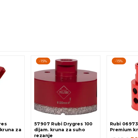
-15%
-15%
res
57907 Rubi Drygres 100
Rubi 06973
 kruna za
dijam. kruna za suho
Premium kr
rezanje