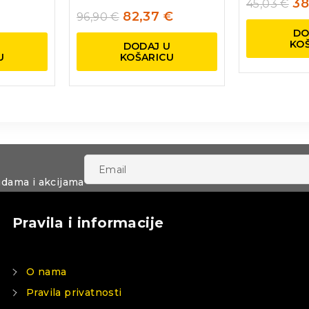
38
45,03
€
82,37
€
96,90
€
DO
KO
U
DODAJ U
U
KOŠARICU
udama i akcijama
Pravila i informacije
O nama
Pravila privatnosti