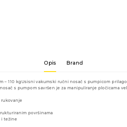
Opis
Brand
 110 kgUsisni vakumski ručni nosač s pumpicom prilagođa
 nosač s pumpom savršen je za manipuliranje pločicama vel
e rukovanje
strukturiranim površinama
i težine