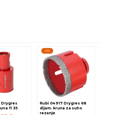
-15%
 Drygres
Rubi 04917 Drygres 68
una fi 35
dijam. kruna za suho
rezanje