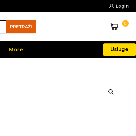
Login
0
PRETRAŽI
Usluge
More