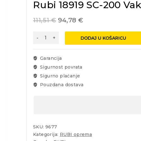
Rubi 18919 SC-200 Va
111,51
€
94,78
€
Rubi
DODAJ U KOŠARICU
18919
SC-
200
Garancija
Vakumski
Sigurnost povrata
nosač
Sigurno plaćanje
s
pumpicom
Pouzdana dostava
110kg
količina
SKU:
9677
Kategorija:
RUBI oprema