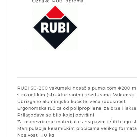
Oznaka:
RUBI oprema
RUBI SC-200 vakumski nosač s pumpicom Φ200 mm –
s raznolikim (strukturiranim) teksturama. Vakumski
Ubrizgano aluminijsko kućište, veća robusnost
Ergonomska ručica od polipropilena, za brže i lakš
Prilagođava se bilo kojoj površini
Za manevriranje materijala s hrapavim i / ili blago 
Manipulacija keramičkim pločicama velikog formata 
Nosivost: 110 kg