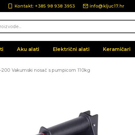
Kontakt: +385 98 938 3953
info@kljuc17.hr
ti
Aku alati
Električni alati
Keramičari
C-200 Vakumski nosač s pumpicom 110kg