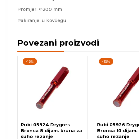
Promjer: Φ200 mm
Pakiranje: u kovčegu
Povezani proizvodi
-15%
-15%
Rubi 05924 Drygres
Rubi 05926 Dryg
Bronca 8 dijam. kruna za
Bronca 10 dijam.
suho rezanje
suho rezanje