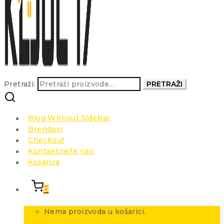
Pretraži:
PRETRAŽI
Blog Without Sidebar
Brendovi
Checkout
Kontaktirajte nas
Košarica
0
Nema proizvoda u košarici.