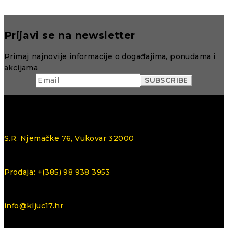
Prijavi se na newsletter
Primaj najnovije informacije o događajima, ponudama i
akcijama
S.R. Njemačke 76, Vukovar 32000
Prodaja: +(385) 98 938 3953
info@kljuc17.hr