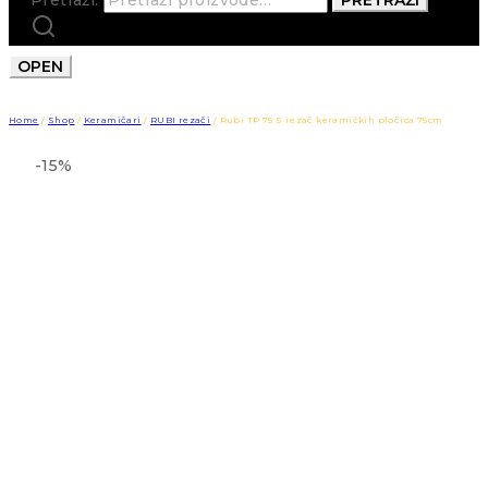
OPEN
Home
/
Shop
/
Keramičari
/
RUBI rezači
/
Rubi TP 75 S rezač keramičkih pločica 75cm
-15%