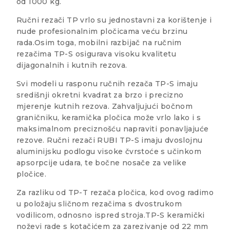
od 1000 kg.
Ručni rezači TP vrlo su jednostavni za korištenje i
nude profesionalnim pločicama veću brzinu
rada.Osim toga, mobilni razbijač na ručnim
rezačima TP-S osigurava visoku kvalitetu
dijagonalnih i kutnih rezova.
Svi modeli u rasponu ručnih rezača TP-S imaju
središnji okretni kvadrat za brzo i precizno
mjerenje kutnih rezova. Zahvaljujući bočnom
graničniku, keramička pločica može vrlo lako i s
maksimalnom preciznošću napraviti ponavljajuće
rezove. Ručni rezači RUBI TP-S imaju dvoslojnu
aluminijsku podlogu visoke čvrstoće s učinkom
apsorpcije udara, te bočne nosače za velike
pločice.
Za razliku od TP-T rezača pločica, kod ovog radimo
u položaju sličnom rezačima s dvostrukom
vodilicom, odnosno ispred stroja.TP-S keramički
noževi rade s kotačićem za zarezivanje od 22 mm