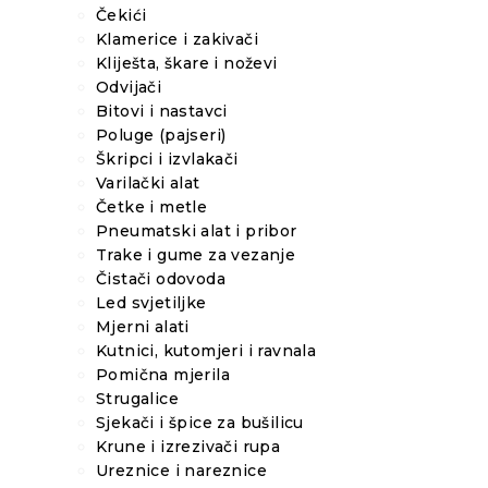
Čekići
Klamerice i zakivači
Kliješta, škare i noževi
Odvijači
Bitovi i nastavci
Poluge (pajseri)
Škripci i izvlakači
Varilački alat
Četke i metle
Pneumatski alat i pribor
Trake i gume za vezanje
Čistači odovoda
Led svjetiljke
Mjerni alati
Kutnici, kutomjeri i ravnala
Pomična mjerila
Strugalice
Sjekači i špice za bušilicu
Krune i izrezivači rupa
Ureznice i nareznice