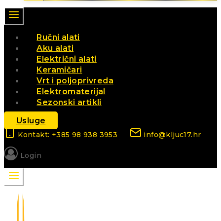
Ručni alati
Aku alati
Električni alati
Keramičari
Vrt i poljoprivreda
Elektromaterijal
Sezonski artikli
Usluge
Kontakt: +385 98 938 3953
info@kljuc17.hr
Login