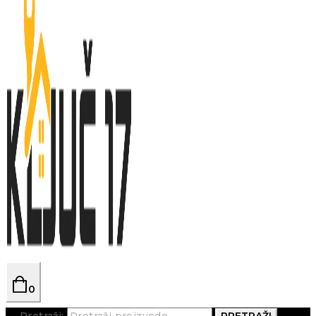
0
Pretraži:
PRETRAŽI