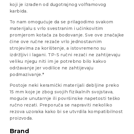
koji je izrađen od dugotrajnog volframovog
karbida.
To nam omogućuje da se prilagodimo svakom
materijalu s vrlo svestranim i učinkovitim
promjerom kotača za bodovanje. Sve ove značajke
čine ove ručne rezače vrlo jednostavnim
strojevima za korištenje, a istovremeno su
izdržljivi i lagani. TP-S ručni rezači ne zahtijevaju
veliku njegu niti im je potrebno bilo kakvo
održavanje jer vodilice ne zahtijevaju
podmazivanje.*
Postoje neki keramički materijali debljine preko
15 mm koje je zbog svojih fizikalnih svojstava,
moguće unutarnje ili površinske napetosti teško
ručno rezati. Preporuča se napraviti nekoliko
rezova uzoraka kako bi se utvrdila kompatibilnost
proizvoda.
Brand