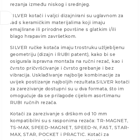
rezanja između niskog i srednjeg.
SILVER kotači i valjci dizajnirani su uglavnom za
rad s keramičkim materijalima koji imaju
emajlirane ili prirodne površine s glatkim i/ili
blago hrapavim završetkom.
SILVER ručke kotača imaju trostruku užljebljenu
geometriju (dizajn i RUBI patent), kako bi se
osigurala ispravna montaža na ručni rezač, kao i
čvrsto pričvršćivanje i čvrsto grebanje i bez
vibracija. Usklađivanje najbolje kombinacije za
uvijek postizanje najboljih rezultata.SILVER kotači
za zarezivanje dostupni su u dva formata, što im
omogućuje da se prilagode cijelom asortimanu
RUBI ručnih rezača.
Kotači za zarezivanje s drškom od 10 mm
kompatibilni su s rasponima rezača: TR-MAGNET,
TS-MAX, SPEED-MAGNET, SPEED-N, FAST, STAR-
MAX, STAR, POCKET i PRACTIC. Kotači za