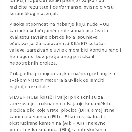
funkciji i uporabi. Svaki promjer valjka nudi
različite rezultate i performanse, ovisno o vrsti
keramičkog materijala.
Visoka otpornost na habanje koju nude RUBI
karbidni kotači jamči profesionalcima život i
kvalitetu završne obrade koja ispunjava
očekivanja. Za ispravan rad SILVER kotača i
valjaka, zarezivanje uvijek mora biti kontinuirano i
homogeno, bez pretjeranog pritiska ili
nepotrebnih prolaza.
Prilagodba promjera valjka i načina grebanja sa
svakom vrstom materijala uvijek će jamčiti
najbolje rezultate.
SILVER RUBI kotači i valjci prikladni su za
zarezivanje i naknadno odvajanje keramičkih
pločica bilo koje vrste: pločica (BIII), emajlirana
kamena keramika (BIb – BIIa), rustikalna ili
ekstrudirana kamenina (AIb – AII) i naravno
porculanska keramika (BIa), s poteškoćama