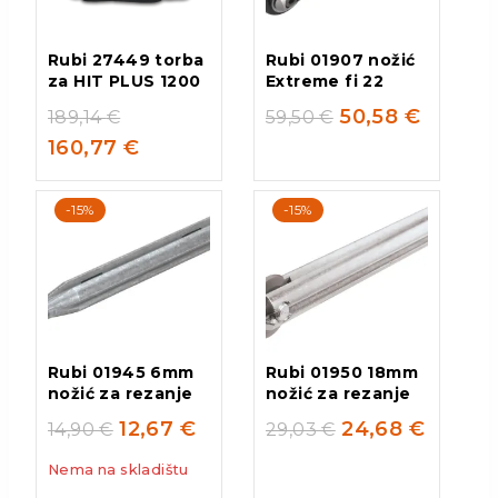
Rubi 27449 torba
Rubi 01907 nožić
za HIT PLUS 1200
Extreme fi 22
50,58
€
189,14
€
59,50
€
160,77
€
-15%
-15%
Rubi 01945 6mm
Rubi 01950 18mm
nožić za rezanje
nožić za rezanje
12,67
€
24,68
€
14,90
€
29,03
€
Nema na skladištu