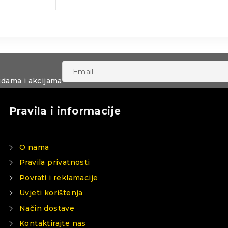
udama i akcijama
Pravila i informacije
O nama
Pravila privatnosti
Povrati i reklamacije
Uvjeti korištenja
Način dostave
Kontaktirajte nas