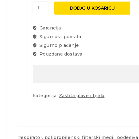
Respirator
DODAJ U KOŠARICU
bez
ventila
količina
Garancija
Sigurnost povrata
Sigurno plaćanje
Pouzdana dostava
Kategorija:
Zaštita glave i tijela
Respirator, polipropilenski filterski medij, podes