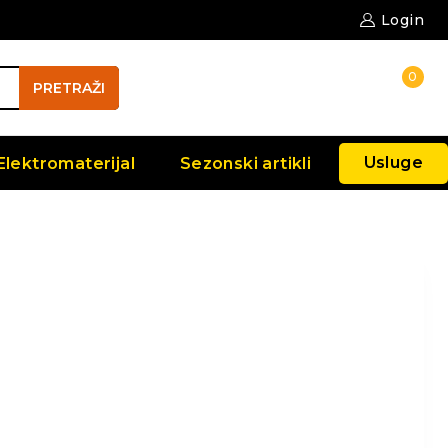
Login
0
PRETRAŽI
Usluge
Elektromaterijal
Sezonski artikli