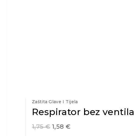
Zaštita Glave I Tijela
Respirator bez ventila
1,75
€
1,58
€