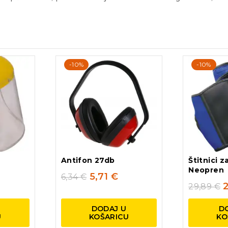
-10%
-10%
Antifon 27db
Štitnici z
Neopren
5,71
€
6,34
€
29,89
€
DODAJ U
D
U
KOŠARICU
KO