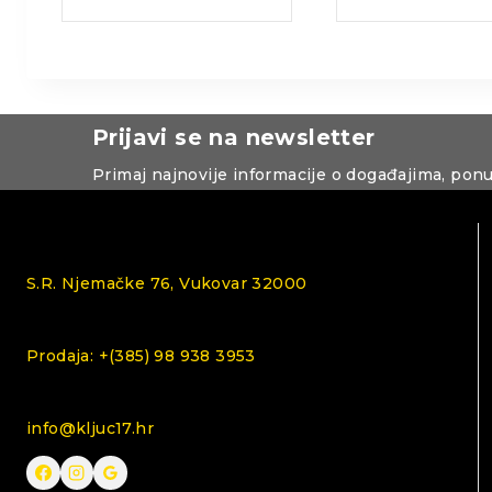
Prijavi se na newsletter
Primaj najnovije informacije o događajima, pon
S.R. Njemačke 76, Vukovar 32000
Prodaja: +(385) 98 938 3953
info@kljuc17.hr