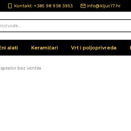
Kontakt: +385 98 938 3953
info@kljuc17.hr
čni alati
Keramičari
Vrt i poljoprivreda
spirator bez ventila