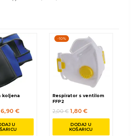
-10%
a koljena
Respirator s ventilom
FFP2
26,90
€
1,80
€
2,00
€
ODAJ U
DODAJ U
ŠARICU
KOŠARICU