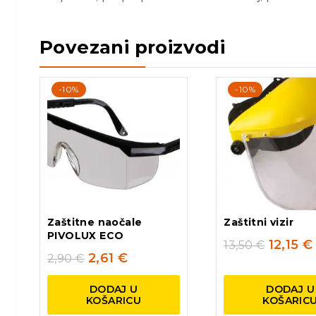
Povezani proizvodi
-10%
-10%
Zaštitne naočale
Zaštitni vizir
PIVOLUX ECO
12,15
€
13,50
€
2,61
€
2,90
€
DODAJ U
DODAJ U
KOŠARICU
KOŠARIC