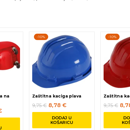
-10%
-10%
na na
Zaštitna kaciga plava
Zaštitna ka
8,78
€
8,
9,75
€
9,75
€
€
DODAJ U
DO
KOŠARICU
KO
U
U