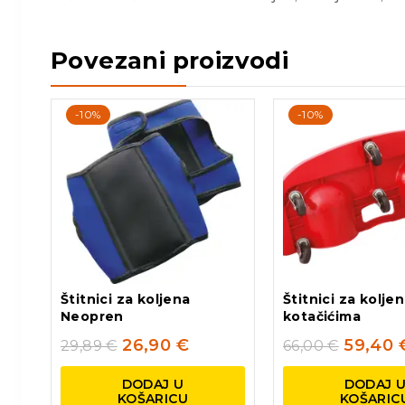
Povezani proizvodi
-10%
-10%
Štitnici za koljena
Štitnici za kolje
Neopren
kotačićima
26,90
€
59,40
29,89
€
66,00
€
DODAJ U
DODAJ 
KOŠARICU
KOŠARIC