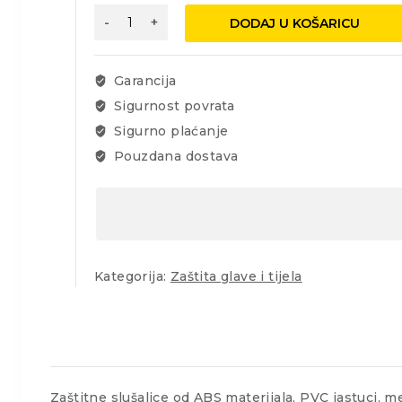
Antifon
DODAJ U KOŠARICU
27db
količina
Garancija
Sigurnost povrata
Sigurno plaćanje
Pouzdana dostava
Kategorija:
Zaštita glave i tijela
Zaštitne slušalice od ABS materijala, PVC jastuci, m