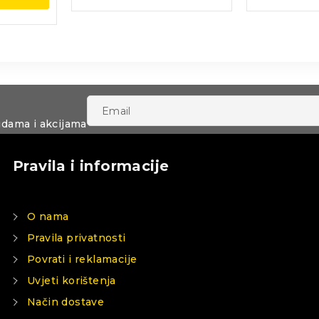
udama i akcijama
Pravila i informacije
O nama
Pravila privatnosti
Povrati i reklamacije
Uvjeti korištenja
Način dostave