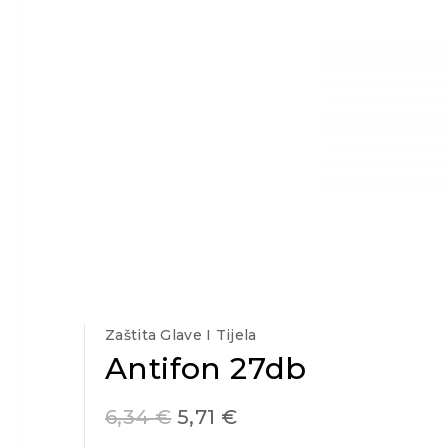
Zaštita Glave I Tijela
Antifon 27db
6,34
€
5,71
€