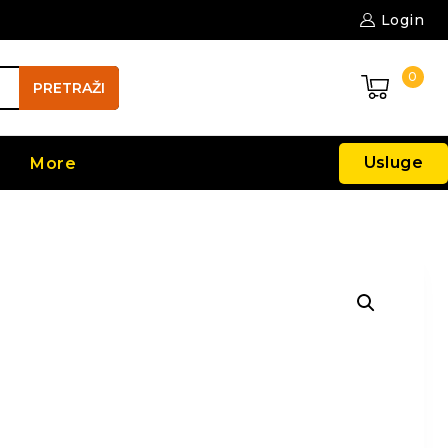
Login
0
PRETRAŽI
Usluge
More