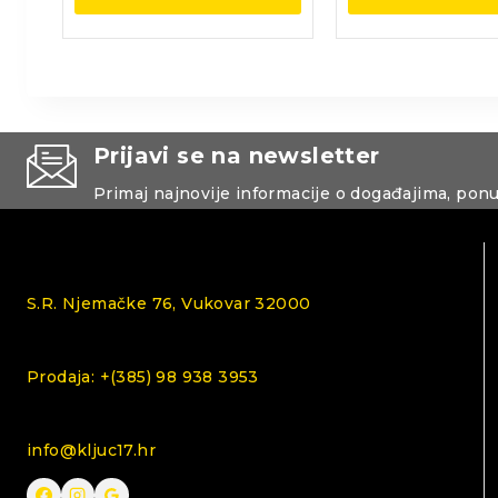
Prijavi se na newsletter
Primaj najnovije informacije o događajima, pon
S.R. Njemačke 76, Vukovar 32000
Prodaja: +(385) 98 938 3953
info@kljuc17.hr