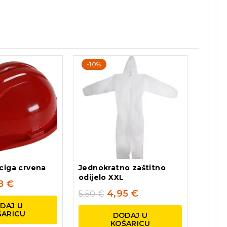
-10%
ciga crvena
Jednokratno zaštitno
odijelo XXL
78
€
4,95
€
5,50
€
DAJ U
ŠARICU
DODAJ U
KOŠARICU