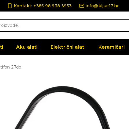
Kontakt: +385 98 938 3953
info@kljuc17.hr
ti
Aku alati
Električni alati
Keramičari
tifon 27db