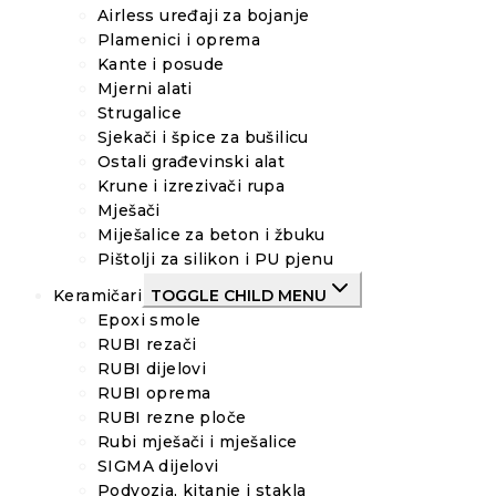
Airless uređaji za bojanje
Plamenici i oprema
Kante i posude
Mjerni alati
Strugalice
Sjekači i špice za bušilicu
Ostali građevinski alat
Krune i izrezivači rupa
Mješači
Miješalice za beton i žbuku
Pištolji za silikon i PU pjenu
Keramičari
TOGGLE CHILD MENU
Epoxi smole
RUBI rezači
RUBI dijelovi
RUBI oprema
RUBI rezne ploče
Rubi mješači i mješalice
SIGMA dijelovi
Podvozja, kitanje i stakla