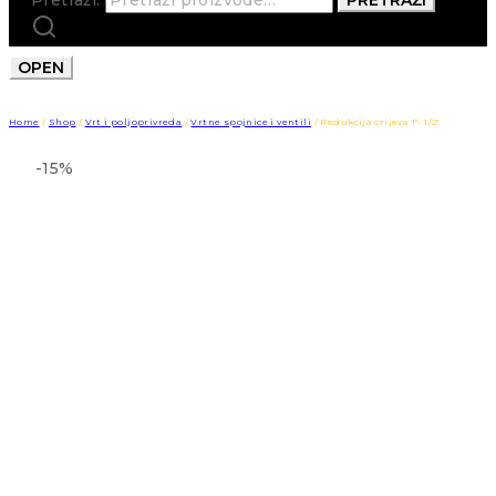
OPEN
Home
/
Shop
/
Vrt i poljoprivreda
/
Vrtne spojnice i ventili
/
Redukcija crijeva 1″- 1/2″
-15%