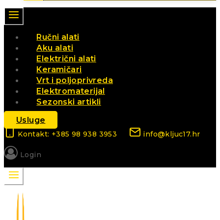
Ručni alati
Aku alati
Električni alati
Keramičari
Vrt i poljoprivreda
Elektromaterijal
Sezonski artikli
Usluge
Kontakt: +385 98 938 3953
info@kljuc17.hr
Login