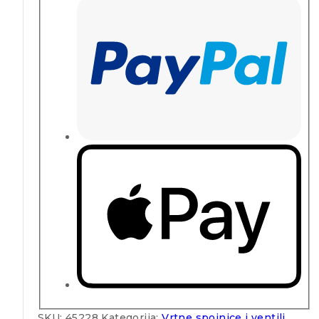
SKU:
45228
Kategorija:
Vrtne spojnice i ventili