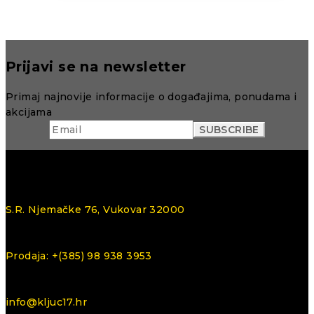
Prijavi se na newsletter
Primaj najnovije informacije o događajima, ponudama i
akcijama
S.R. Njemačke 76, Vukovar 32000
Prodaja: +(385) 98 938 3953
info@kljuc17.hr