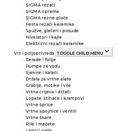
SIGMA rezači
SIGMA oprema
SIGMA rezne ploče
Festa rezači keramike
Spužve, gleteri i posude
Nivelatori i kajle
Električni rezači keramike
Vrt i poljoprivreda
TOGGLE CHILD MENU
Cerade i folije
Pumpe za vodu
Sjekire i kalači
Držala za vrtne alate
Grablje, motike i vile
Vrtna crijeva i držači
Lopate, štihače i krampovi
Vrtne šprice
Vrtne spojnice i ventili
Vrtne škare
Pile i mačete
Lanci i sajle