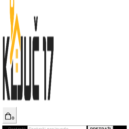
0
Pretraži:
PRETRAŽI