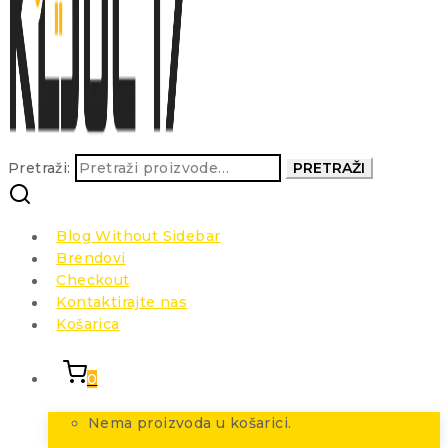
Pretraži:
PRETRAŽI
Blog Without Sidebar
Brendovi
Checkout
Kontaktirajte nas
Košarica
0
Nema proizvoda u košarici.