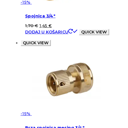
-15%
Spojnica 3/4″
1,70
€
1,45
€
DODAJ U KOŠARICU
QUICK VIEW
QUICK VIEW
-15%
Brza spojnica mesing 3/4″