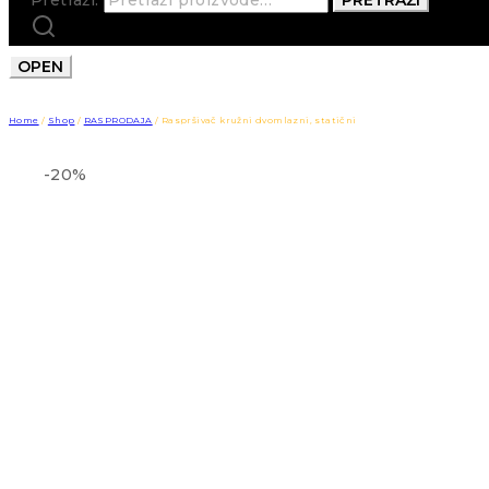
OPEN
Home
/
Shop
/
RASPRODAJA
/
Raspršivač kružni dvomlazni, statični
-20%