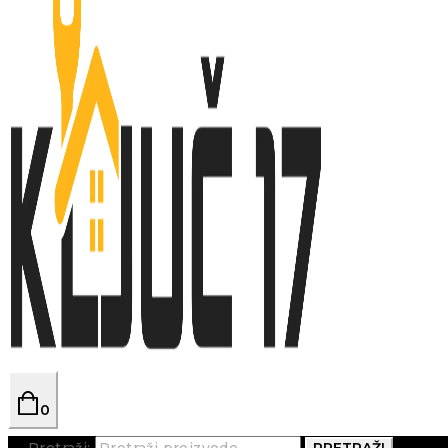
0
Pretraži:
PRETRAŽI