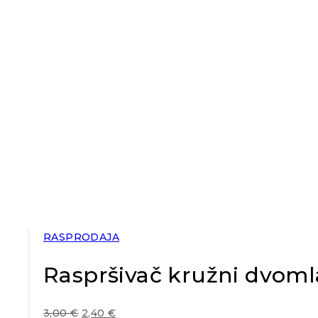
RASPRODAJA
Raspršivač kružni dvomla
3,00
€
2,40
€