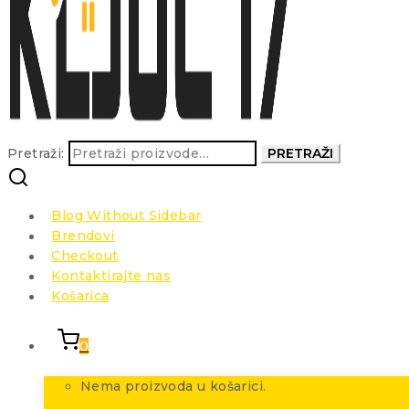
Pretraži:
PRETRAŽI
Blog Without Sidebar
Brendovi
Checkout
Kontaktirajte nas
Košarica
0
Nema proizvoda u košarici.