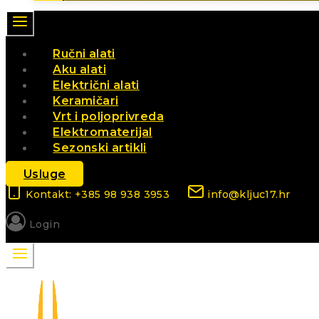
Ručni alati
Aku alati
Električni alati
Keramičari
Vrt i poljoprivreda
Elektromaterijal
Sezonski artikli
Usluge
Kontakt: +385 98 938 3953
info@kljuc17.hr
Login