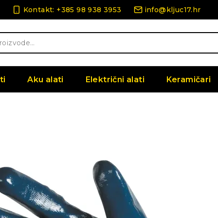
Kontakt: +385 98 938 3953
info@kljuc17.hr
ti
Aku alati
Električni alati
Keramičari