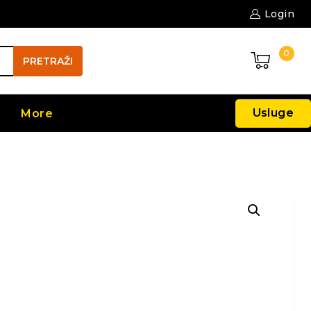
Login
0
PRETRAŽI
Usluge
More