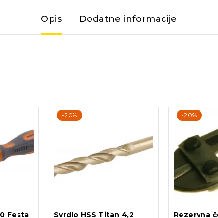
Opis
Dodatne informacije
-20%
-20%
0 Festa
Svrdlo HSS Titan 4,2
Rezervna če