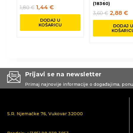
(18360)
1,44
€
1,80
€
2,88
€
3,60
€
DODAJ U
KOŠARICU
DODAJ 
KOŠARIC
Prijavi se na newsletter
Primaj najnovije informacije o događajima, pon
S.R. Njemačke 76, Vukovar 32000