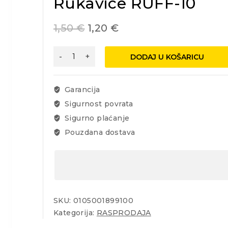
Rukavice RUFF-10
1,50
€
1,20
€
Rukavice
DODAJ U KOŠARICU
RUFF-
10
količina
Garancija
Sigurnost povrata
Sigurno plaćanje
Pouzdana dostava
SKU:
0105001899100
Kategorija:
RASPRODAJA