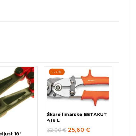
-20%
Škare limarske BETAKUT
418 L
25,60
€
32,00
€
ljust 18″