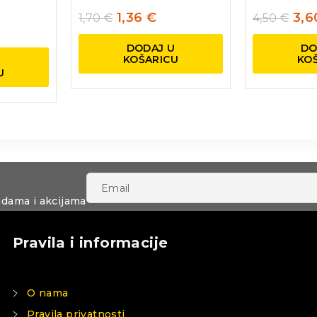
1,36
€
3,
1,70
€
4,50
€
DODAJ U
DO
KOŠARICU
KO
U
U
udama i akcijama
Pravila i informacije
O nama
Pravila privatnosti