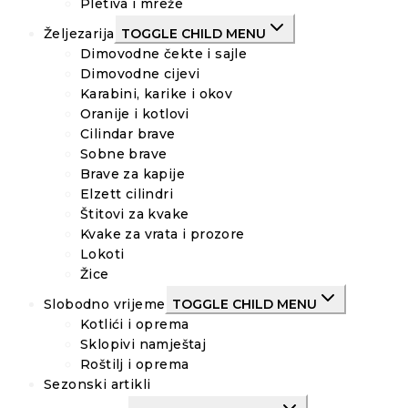
Pletiva i mreže
Željezarija
TOGGLE CHILD MENU
Dimovodne čekte i sajle
Dimovodne cijevi
Karabini, karike i okov
Oranije i kotlovi
Cilindar brave
Sobne brave
Brave za kapije
Elzett cilindri
Štitovi za kvake
Kvake za vrata i prozore
Lokoti
Žice
Slobodno vrijeme
TOGGLE CHILD MENU
Kotlići i oprema
Sklopivi namještaj
Roštilj i oprema
Sezonski artikli