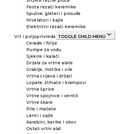
SIGMA rezne ploče
Festa rezači keramike
Spužve, gleteri i posude
Nivelatori i kajle
Električni rezači keramike
Vrt i poljoprivreda
TOGGLE CHILD MENU
Cerade i folije
Pumpe za vodu
Sjekire i kalači
Držala za vrtne alate
Grablje, motike i vile
Vrtna crijeva i držači
Lopate, štihače i krampovi
Vrtne šprice
Vrtne spojnice i ventili
Vrtne škare
Pile i mačete
Lanci i sajle
Karabini, karike i okov
Ostali vrtni alat