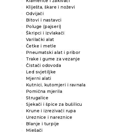
Klamerice i zakivači
Kliješta, škare i noževi
Odvijači
Bitovi i nastavci
Poluge (pajseri)
Škripci i izvlakači
Varilački alat
Četke i metle
Pneumatski alat i pribor
Trake i gume za vezanje
Čistači odovoda
Led svjetiljke
Mjerni alati
Kutnici, kutomjeri i ravnala
Pomična mjerila
Strugalice
Sjekači i špice za bušilicu
Krune i izrezivači rupa
Ureznice i nareznice
Blanje i turpije
Mješači