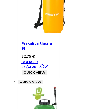
Prskalica tlačna
8l
32,75
€
DODAJ U
KOŠARICU
QUICK VIEW
QUICK VIEW