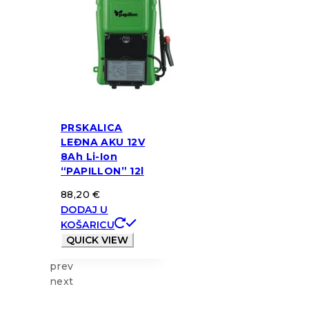
PRSKALICA
LEĐNA AKU 12V
8Ah Li-Ion
“PAPILLON” 12l
88,20
€
DODAJ U
KOŠARICU
QUICK VIEW
prev
next