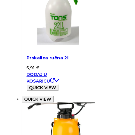
Prskalica ručna 2l
5,91
€
DODAJ U
KOŠARICU
QUICK VIEW
QUICK VIEW