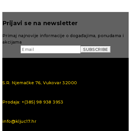
Prijavi se na newsletter
Primaj najnovije informacije o događajima, ponudama i
akcijama
S.R. Njemačke 76, Vukovar 32000
Prodaja: +(385) 98 938 3953
info@kljuc17.hr