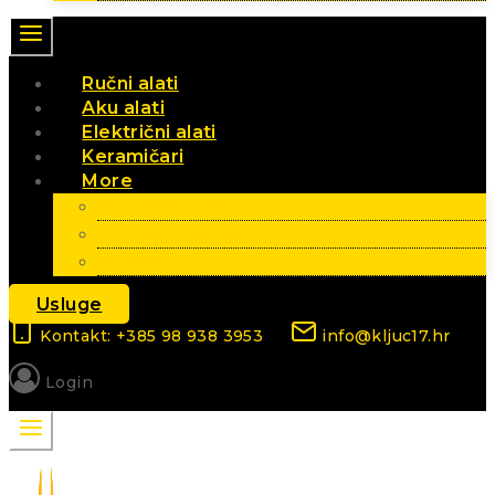
Ručni alati
Aku alati
Električni alati
Keramičari
More
Vrt i poljoprivreda
Elektromaterijal
Sezonski artikli
Usluge
Kontakt: +385 98 938 3953
info@kljuc17.hr
Login