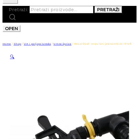
Pretraži:
PRETRAŽI
OPEN
Home
/
Shop
/
Vrt i poljoprivreda
/
Vrtne šprice
/
Raspršivač impulsni jednomlazni Profi
🔍