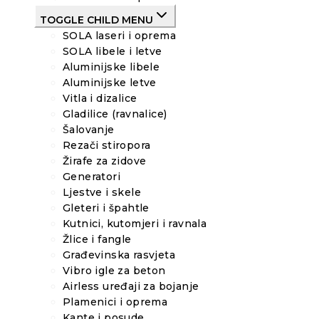
TOGGLE CHILD MENU
SOLA laseri i oprema
SOLA libele i letve
Aluminijske libele
Aluminijske letve
Vitla i dizalice
Gladilice (ravnalice)
Šalovanje
Rezači stiropora
Žirafe za zidove
Generatori
Ljestve i skele
Gleteri i špahtle
Kutnici, kutomjeri i ravnala
Žlice i fangle
Građevinska rasvjeta
Vibro igle za beton
Airless uređaji za bojanje
Plamenici i oprema
Kante i posude