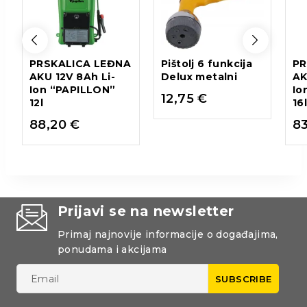
PRSKALICA LEĐNA
Pištolj 6 funkcija
PR
AKU 12V 8Ah Li-
Delux metalni
AK
Ion “PAPILLON”
Io
12,75
€
12l
16
88,20
€
8
Prijavi se na newsletter
Primaj najnovije informacije o događajima,
ponudama i akcijama