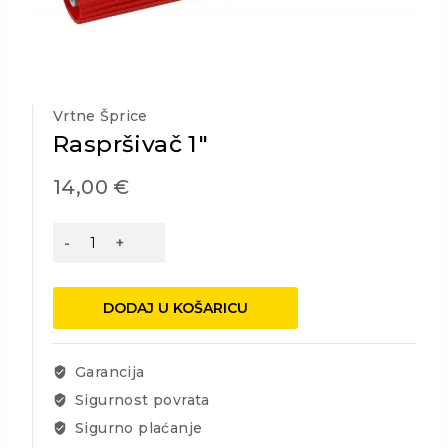
Vrtne Šprice
Raspršivač 1″
14,00
€
Raspršivač
1"
količina
DODAJ U KOŠARICU
Garancija
Sigurnost povrata
Sigurno plaćanje