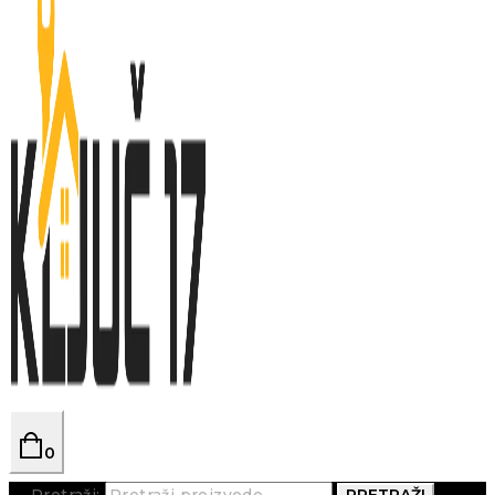
0
Pretraži:
PRETRAŽI