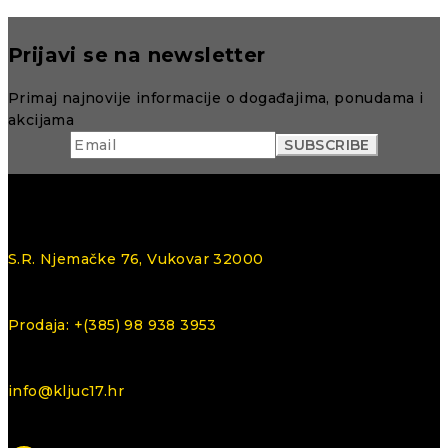
Prijavi se na newsletter
Primaj najnovije informacije o događajima, ponudama i
akcijama
S.R. Njemačke 76, Vukovar 32000
Prodaja: +(385) 98 938 3953
info@kljuc17.hr