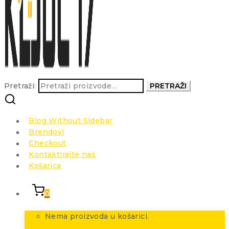
Pretraži:
PRETRAŽI
Blog Without Sidebar
Brendovi
Checkout
Kontaktirajte nas
Košarica
0
Nema proizvoda u košarici.