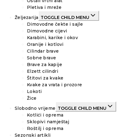
Ostali vrtni alat
Pletiva i mreže
Željezarija
TOGGLE CHILD MENU
Dimovodne čekte i sajle
Dimovodne cijevi
Karabini, karike i okov
Oranije i kotlovi
Cilindar brave
Sobne brave
Brave za kapije
Elzett cilindri
Štitovi za kvake
Kvake za vrata i prozore
Lokoti
Žice
Slobodno vrijeme
TOGGLE CHILD MENU
Kotlići i oprema
Sklopivi namještaj
Roštilj i oprema
Sezonski artikli