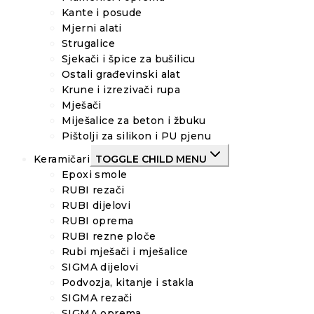
Kante i posude
Mjerni alati
Strugalice
Sjekači i špice za bušilicu
Ostali građevinski alat
Krune i izrezivači rupa
Mješači
Miješalice za beton i žbuku
Pištolji za silikon i PU pjenu
Keramičari
TOGGLE CHILD MENU
Epoxi smole
RUBI rezači
RUBI dijelovi
RUBI oprema
RUBI rezne ploče
Rubi mješači i mješalice
SIGMA dijelovi
Podvozja, kitanje i stakla
SIGMA rezači
SIGMA oprema