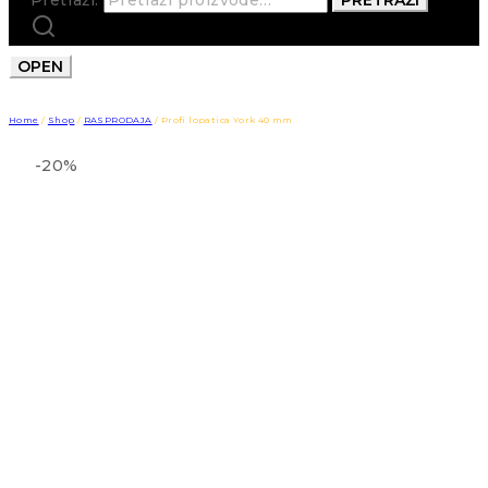
OPEN
Home
/
Shop
/
RASPRODAJA
/
Profi lopatica York 40 mm
-20%