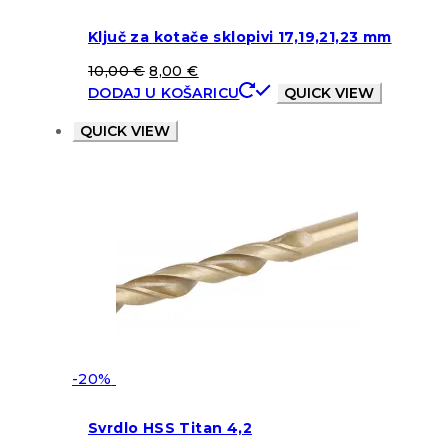
Ključ za kotače sklopivi 17,19,21,23 mm
10,00
€
8,00
€
DODAJ U KOŠARICU
QUICK VIEW
QUICK VIEW
-20%
Svrdlo HSS Titan 4,2