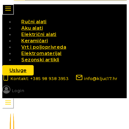
Ručni alati
Aku alati
Električni alati
Keramičari
Vrt i poljoprivreda
Elektromaterijal
Sezonski artikli
Usluge
Kontakt: +385 98 938 3953
info@kljuc17.hr
Login