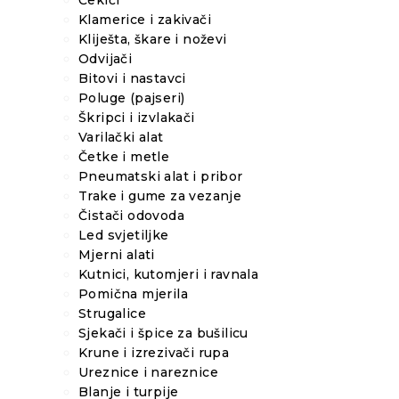
Čekići
Klamerice i zakivači
Kliješta, škare i noževi
Odvijači
Bitovi i nastavci
Poluge (pajseri)
Škripci i izvlakači
Varilački alat
Četke i metle
Pneumatski alat i pribor
Trake i gume za vezanje
Čistači odovoda
Led svjetiljke
Mjerni alati
Kutnici, kutomjeri i ravnala
Pomična mjerila
Strugalice
Sjekači i špice za bušilicu
Krune i izrezivači rupa
Ureznice i nareznice
Blanje i turpije