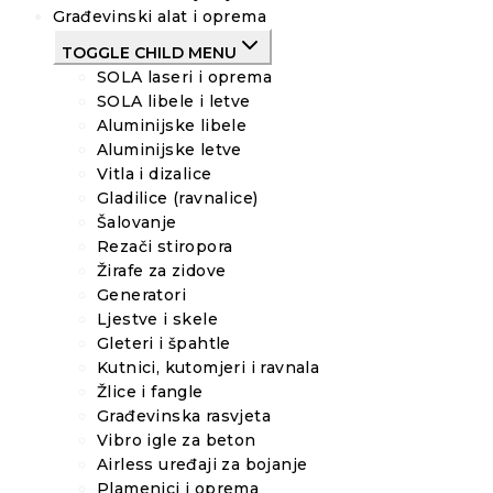
Građevinski alat i oprema
TOGGLE CHILD MENU
SOLA laseri i oprema
SOLA libele i letve
Aluminijske libele
Aluminijske letve
Vitla i dizalice
Gladilice (ravnalice)
Šalovanje
Rezači stiropora
Žirafe za zidove
Generatori
Ljestve i skele
Gleteri i špahtle
Kutnici, kutomjeri i ravnala
Žlice i fangle
Građevinska rasvjeta
Vibro igle za beton
Airless uređaji za bojanje
Plamenici i oprema