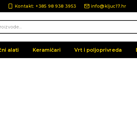
Kontakt: +385 98 938 3953
info@kljuc17.hr
čni alati
Keramičari
Vrt i poljoprivreda