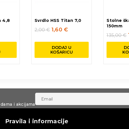
n 4,8
Svrdlo HSS Titan 7,0
Stolne šk
150mm
1,60
€
2,00
€
135,00
€
DODAJ U
D
U
KOŠARICU
KO
udama i akcijama
Pravila i informacije