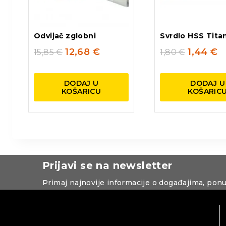
Odvijač zglobni
Svrdlo HSS Tita
12,68
€
1,44
€
15,85
€
1,80
€
DODAJ U
DODAJ U
KOŠARICU
KOŠARIC
Prijavi se na newsletter
Primaj najnovije informacije o događajima, pon