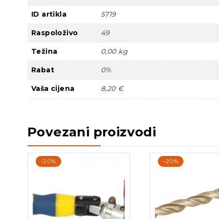
ID artikla
5719
Raspoloživo
49
Težina
0,00 kg
Rabat
0%
Vaša cijena
8,20 €
Povezani proizvodi
-20%
-20%