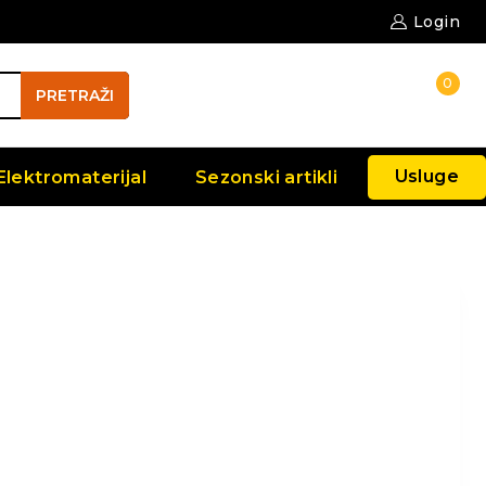
Login
0
PRETRAŽI
Usluge
Elektromaterijal
Sezonski artikli