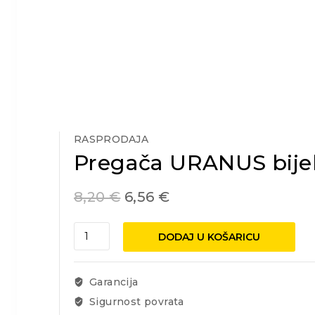
RASPRODAJA
Pregača URANUS bije
8,20
€
6,56
€
Pregača
DODAJ U KOŠARICU
URANUS
bijela
količina
Garancija
Sigurnost povrata