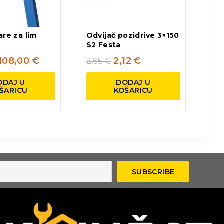
are za lim
Odvijač pozidrive 3×150
S2 Festa
108,00
€
2,12
€
2,65
€
ODAJ U
DODAJ U
ŠARICU
KOŠARICU