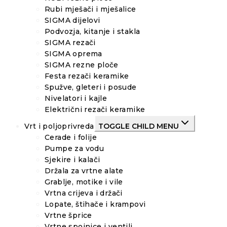
Rubi mješači i mješalice
SIGMA dijelovi
Podvozja, kitanje i stakla
SIGMA rezači
SIGMA oprema
SIGMA rezne ploče
Festa rezači keramike
Spužve, gleteri i posude
Nivelatori i kajle
Električni rezači keramike
Vrt i poljoprivreda
TOGGLE CHILD MENU
Cerade i folije
Pumpe za vodu
Sjekire i kalači
Držala za vrtne alate
Grablje, motike i vile
Vrtna crijeva i držači
Lopate, štihače i krampovi
Vrtne šprice
Vrtne spojnice i ventili