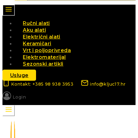
Ručni alati
Aku alati
Električni alati
Keramičari
Vrt i poljoprivreda
Elektromaterijal
Sezonski artikli
Usluge
Kontakt: +385 98 938 3953
info@kljuc17.hr
Login