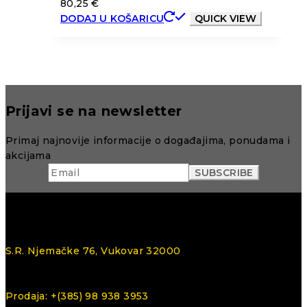
80,25
€
DODAJ U KOŠARICU
QUICK VIEW
Prijavi se na newsletter
Primaj najnovije informacije o događajima, ponudama i
akcijama
S.R. Njemačke 76, Vukovar 32000
Prodaja: +(385) 98 938 3953