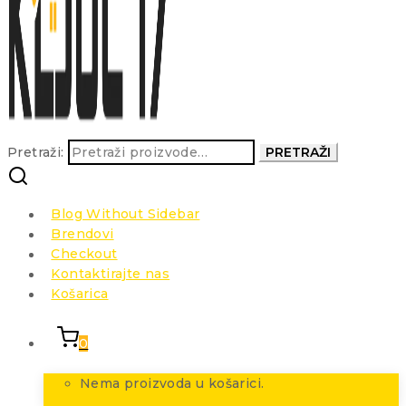
Pretraži:
PRETRAŽI
Blog Without Sidebar
Brendovi
Checkout
Kontaktirajte nas
Košarica
0
Nema proizvoda u košarici.