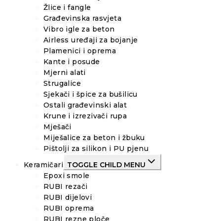
Žlice i fangle
Građevinska rasvjeta
Vibro igle za beton
Airless uređaji za bojanje
Plamenici i oprema
Kante i posude
Mjerni alati
Strugalice
Sjekači i špice za bušilicu
Ostali građevinski alat
Krune i izrezivači rupa
Mješači
Miješalice za beton i žbuku
Pištolji za silikon i PU pjenu
Keramičari
TOGGLE CHILD MENU
Epoxi smole
RUBI rezači
RUBI dijelovi
RUBI oprema
RUBI rezne ploče