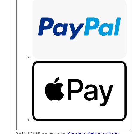
SKU:
17539
Kategorije:
Ključevi
,
Setovi ručnog