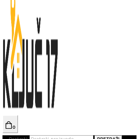
0
Pretraži:
PRETRAŽI