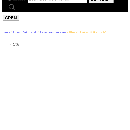
OPEN
Home
/
Shop
/
Ručni alati
/
Setovi ručnog alata
/
Okasti ključevi 6-22 mm, 8/1
-15%