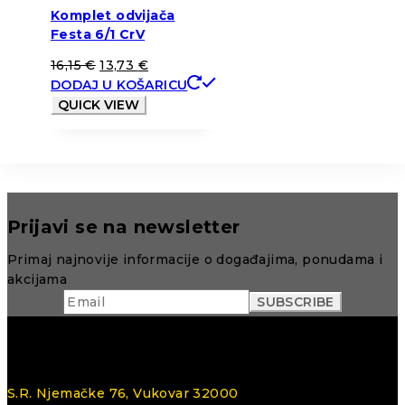
Komplet odvijača
Festa 6/1 CrV
16,15
€
13,73
€
DODAJ U KOŠARICU
QUICK VIEW
Prijavi se na newsletter
Primaj najnovije informacije o događajima, ponudama i
akcijama
S.R. Njemačke 76, Vukovar 32000