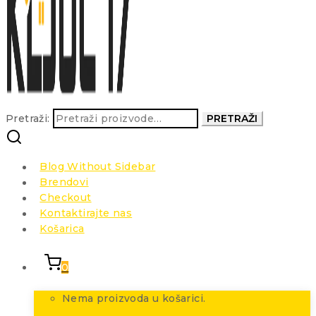
Pretraži:
PRETRAŽI
Blog Without Sidebar
Brendovi
Checkout
Kontaktirajte nas
Košarica
0
Nema proizvoda u košarici.