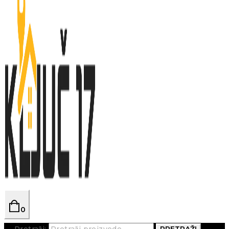
0
Pretraži:
PRETRAŽI