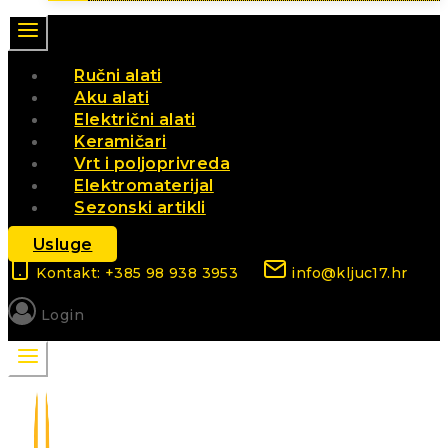
Ručni alati
Aku alati
Električni alati
Keramičari
Vrt i poljoprivreda
Elektromaterijal
Sezonski artikli
Usluge
Kontakt: +385 98 938 3953
info@kljuc17.hr
Login