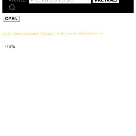
OPEN
Home
/
Shop
/
Ručni alati
/
Odvijači
/
Odvijači torx 6,7,8,9,10,15,20×50, 7/1
-15%