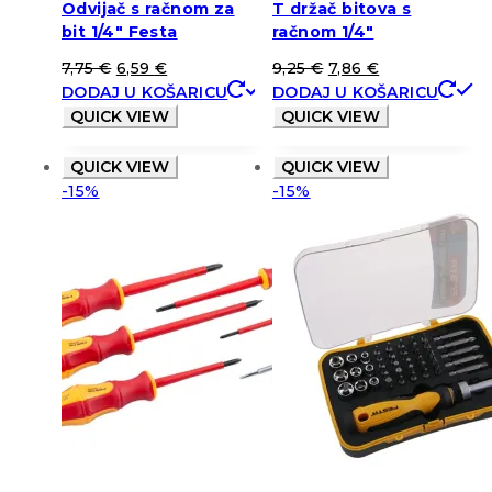
Odvijač s račnom za
T držač bitova s
bit 1/4″ Festa
račnom 1/4″
7,75
€
6,59
€
9,25
€
7,86
€
DODAJ U KOŠARICU
DODAJ U KOŠARICU
QUICK VIEW
QUICK VIEW
QUICK VIEW
QUICK VIEW
-15%
-15%