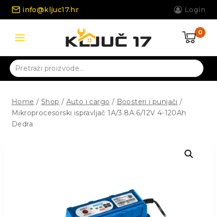
Skip
info@kljuc17.hr
Login
to
content
0
Pretraži:
Home
/
Shop
/
Auto i cargo
/
Boosteri i punjači
/
Mikroprocesorski ispravljač 1A/3.8A 6/12V 4-120Ah
Dedra