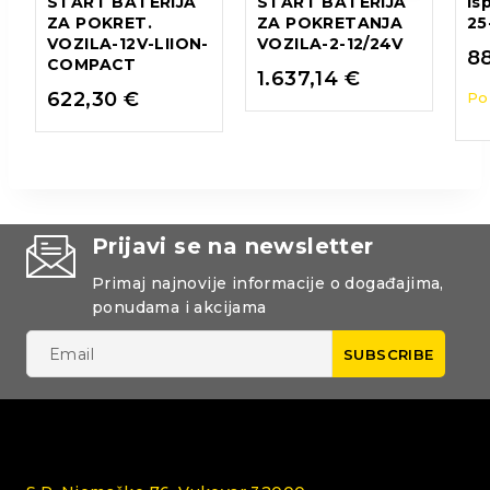
START BATERIJA
START BATERIJA
Is
ZA POKRET.
ZA POKRETANJA
25
VOZILA-12V-LIION-
VOZILA-2-12/24V
8
COMPACT
1.637,14
€
622,30
€
Po
Prijavi se na newsletter
Primaj najnovije informacije o događajima,
ponudama i akcijama