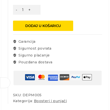
Mikroprocesorski
ispravljač
1A/3.8A
6/12V
DODAJ U KOŠARICU
4-
120Ah
Dedra
Garancija
količina
Sigurnost povrata
Sigurno plaćanje
Pouzdana dostava
SKU:
DEPM005
Kategorija:
Boosteri i punjači