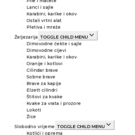
Pile i mačete
Lanci i sajle
Karabini, karike i okov
Ostali vrtni alat
Pletiva i mreže
Željezarija
TOGGLE CHILD MENU
Dimovodne čekte i sajle
Dimovodne cijevi
Karabini, karike i okov
Oranije i kotlovi
Cilindar brave
Sobne brave
Brave za kapije
Elzett cilindri
Štitovi za kvake
Kvake za vrata i prozore
Lokoti
Žice
Slobodno vrijeme
TOGGLE CHILD MENU
Kotlići i oprema