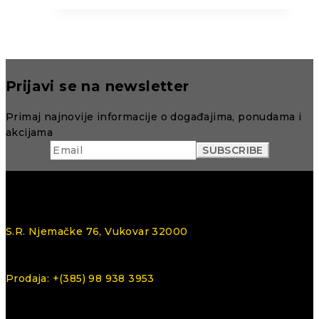
Prijavi se na newsletter
Primaj najnovije informacije o događajima, ponudama i
akcijama
S.R. Njemačke 76, Vukovar 32000
Prodaja: +(385) 98 938 3953