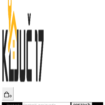
0
Pretraži:
PRETRAŽI