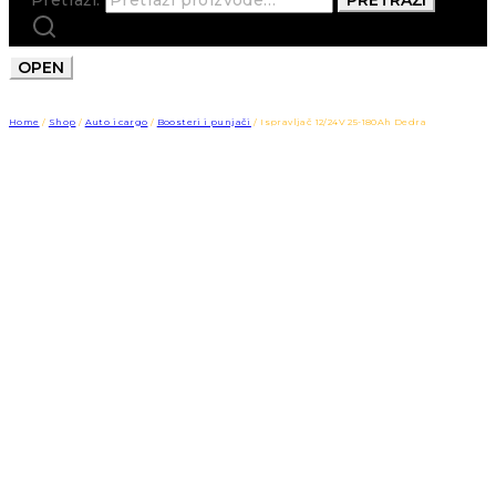
OPEN
Home
/
Shop
/
Auto i cargo
/
Boosteri i punjači
/
Ispravljač 12/24V 25-180Ah Dedra