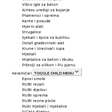
Vibro igle za beton
Airless uređaji za bojanje
Plamenici i oprema
Kante i posude
Mjerni alati
Strugalice
Sjekači i špice za bušilicu
Ostali građevinski alat
Krune i izrezivači rupa
Mješači
Miješalice za beton i žbuku
Pištolji za silikon i PU pjenu
Keramičari
TOGGLE CHILD MENU
Epoxi smole
RUBI rezači
RUBI dijelovi
RUBI oprema
RUBI rezne ploče
Rubi mješači i mješalice
SIGMA dijelovi