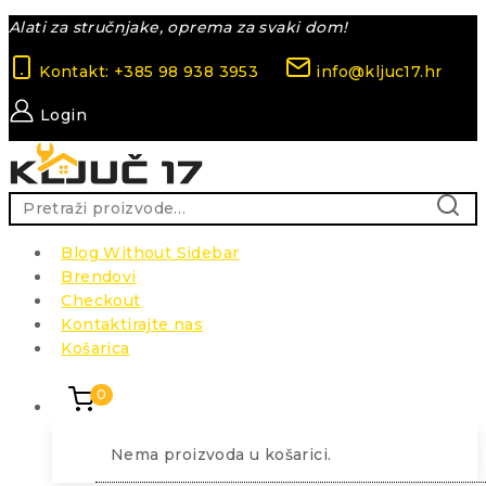
Skip
Alati za stručnjake, oprema za svaki dom!
to
Kontakt: +385 98 938 3953
info@kljuc17.hr
content
Login
Pretraži:
PRETR
Blog Without Sidebar
Brendovi
Checkout
Kontaktirajte nas
Košarica
0
Nema proizvoda u košarici.