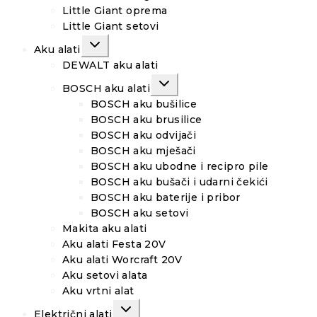
Little Giant oprema
Little Giant setovi
TOGGLE
Aku alati
CHILD
MENU
DEWALT aku alati
TOGGLE
BOSCH aku alati
CHILD
MENU
BOSCH aku bušilice
BOSCH aku brusilice
BOSCH aku odvijači
BOSCH aku mješači
BOSCH aku ubodne i recipro pile
BOSCH aku bušači i udarni čekići
BOSCH aku baterije i pribor
BOSCH aku setovi
Makita aku alati
Aku alati Festa 20V
Aku alati Worcraft 20V
Aku setovi alata
Aku vrtni alat
TOGGLE
Električni alati