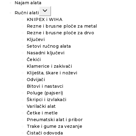
Najam alata
TOGGLE
Ručni alati
CHILD
MENU
KNIPEX i WIHA
Rezne i brusne ploče za metal
Rezne i brusne ploče za drvo
Ključevi
Setovi ručnog alata
Nasadni ključevi
Čekići
Klamerice i zakivači
Kliješta, škare i noževi
Odvijači
Bitovi i nastavci
Poluge (pajseri)
Škripci i izvlakači
Varilački alat
Četke i metle
Pneumatski alat i pribor
Trake i gume za vezanje
Čistači odovoda