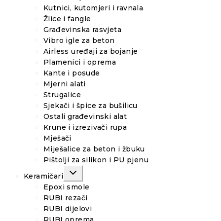
Kutnici, kutomjeri i ravnala
Žlice i fangle
Građevinska rasvjeta
Vibro igle za beton
Airless uređaji za bojanje
Plamenici i oprema
Kante i posude
Mjerni alati
Strugalice
Sjekači i špice za bušilicu
Ostali građevinski alat
Krune i izrezivači rupa
Mješači
Miješalice za beton i žbuku
Pištolji za silikon i PU pjenu
TOGGLE
Keramičari
CHILD
MENU
Epoxi smole
RUBI rezači
RUBI dijelovi
RUBI oprema