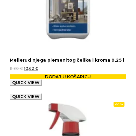
Mellerud njega plemenitog čelika i kroma 0,25 l
11,80
€
10,62
€
DODAJ U KOŠARICU
QUICK VIEW
QUICK VIEW
-10%