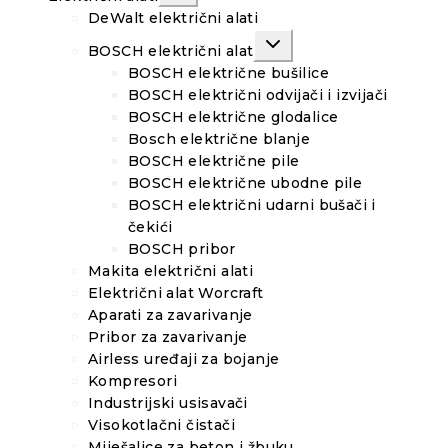
CHILD
MENU
DeWalt električni alati
TOGGLE
BOSCH električni alat
CHILD
MENU
BOSCH električne bušilice
BOSCH električni odvijači i izvijači
BOSCH električne glodalice
Bosch električne blanje
BOSCH električne pile
BOSCH električne ubodne pile
BOSCH električni udarni bušači i
čekići
BOSCH pribor
Makita električni alati
Električni alat Worcraft
Aparati za zavarivanje
Pribor za zavarivanje
Airless uređaji za bojanje
Kompresori
Industrijski usisavači
Visokotlačni čistači
Miješalice za beton i žbuku