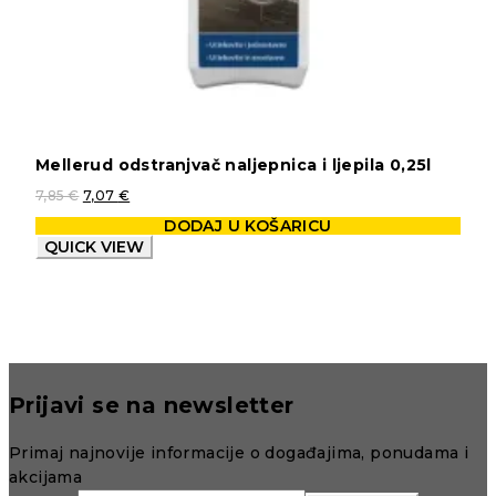
Mellerud odstranjvač naljepnica i ljepila 0,25l
7,85
€
7,07
€
DODAJ U KOŠARICU
QUICK VIEW
Prijavi se na newsletter
Primaj najnovije informacije o događajima, ponudama i
akcijama