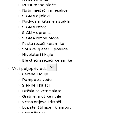
RUBI rezne ploče
Rubi mješači i mješalice
SIGMA dijelovi
Podvozja, kitanje i stakla
SIGMA rezači
SIGMA oprema
SIGMA rezne ploče
Festa rezači keramike
Spužve, gleteri i posude
Nivelatori i kajle
Električni rezači keramike
TOGGLE
Vrt i poljoprivreda
CHILD
MENU
Cerade i folije
Pumpe za vodu
Sjekire i kalači
Držala za vrtne alate
Grablje, motike i vile
Vrtna crijeva i držači
Lopate, štihače i krampovi