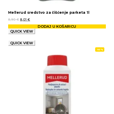
Mellerud sredstvo za čišćenje parketa 1l
8,90
€
8,01
€
DODAJ U KOŠARICU
QUICK VIEW
QUICK VIEW
-10%