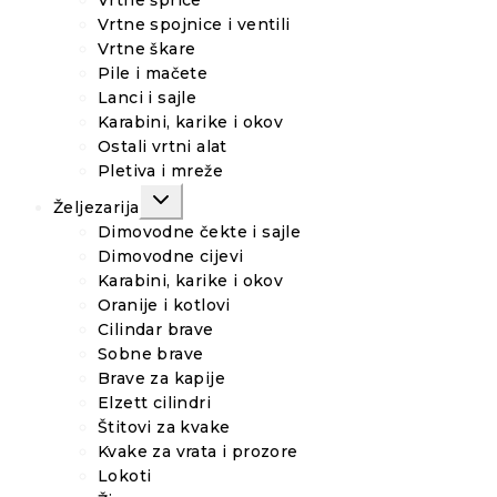
Vrtne šprice
Vrtne spojnice i ventili
Vrtne škare
Pile i mačete
Lanci i sajle
Karabini, karike i okov
Ostali vrtni alat
Pletiva i mreže
TOGGLE
Željezarija
CHILD
MENU
Dimovodne čekte i sajle
Dimovodne cijevi
Karabini, karike i okov
Oranije i kotlovi
Cilindar brave
Sobne brave
Brave za kapije
Elzett cilindri
Štitovi za kvake
Kvake za vrata i prozore
Lokoti