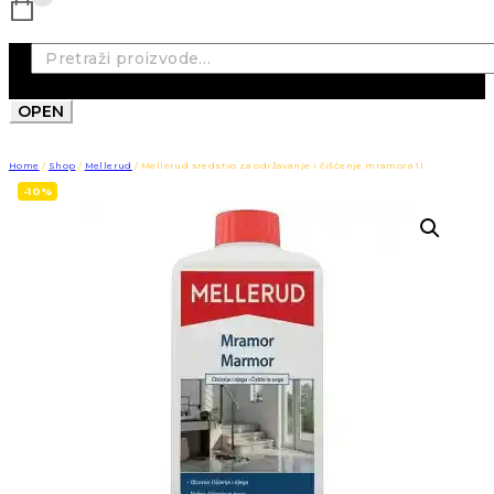
Pretraži:
OPEN
Home
/
Shop
/
Mellerud
/
Mellerud sredstvo za održavanje i čišćenje mramora 1l
-10%