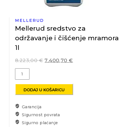
MELLERUD
Mellerud sredstvo za
održavanje i čišćenje mramora
1l
8.223,00
€
7.400,70
€
Mellerud
sredstvo
za
održavanje
DODAJ U KOŠARICU
i
čišćenje
Garancija
mramora
1l
Sigurnost povrata
količina
Sigurno plaćanje