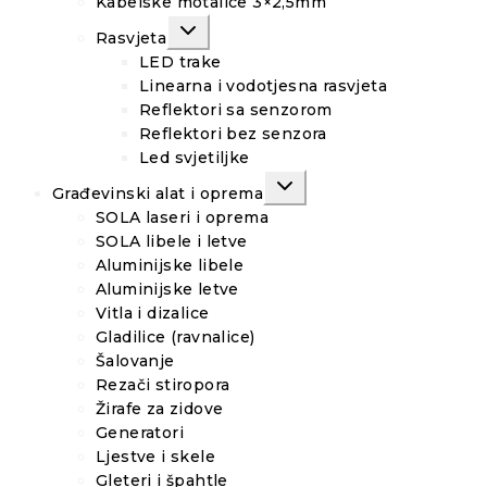
Kabelske motalice 3×2,5mm
TOGGLE
Rasvjeta
CHILD
MENU
LED trake
Linearna i vodotjesna rasvjeta
Reflektori sa senzorom
Reflektori bez senzora
Led svjetiljke
TOGGLE
Građevinski alat i oprema
CHILD
MENU
SOLA laseri i oprema
SOLA libele i letve
Aluminijske libele
Aluminijske letve
Vitla i dizalice
Gladilice (ravnalice)
Šalovanje
Rezači stiropora
Žirafe za zidove
Generatori
Ljestve i skele
Gleteri i špahtle