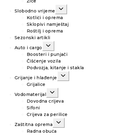
Žice
TOGGLE
Slobodno vrijeme
CHILD
MENU
Kotlići i oprema
Sklopivi namještaj
Roštilj i oprema
Sezonski artikli
TOGGLE
Auto i cargo
CHILD
MENU
Boosteri i punjači
Čišćenje vozila
Podvozja, kitanje i stakla
TOGGLE
Grijanje i hlađenje
CHILD
MENU
Grijalice
TOGGLE
Vodomaterijal
CHILD
MENU
Dovodna crijeva
Sifoni
Crijeva za perilice
TOGGLE
Zaštitna oprema
CHILD
MENU
Radna obuća