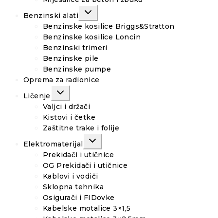
TOGGLE
Benzinski alati
CHILD
MENU
Benzinske kosilice Briggs&Stratton
Benzinske kosilice Loncin
Benzinski trimeri
Benzinske pile
Benzinske pumpe
Oprema za radionice
TOGGLE
Ličenje
CHILD
MENU
Valjci i držači
Kistovi i četke
Zaštitne trake i folije
TOGGLE
Elektromaterijal
CHILD
MENU
Prekidači i utičnice
OG Prekidači i utičnice
Kablovi i vodiči
Sklopna tehnika
Osigurači i FIDovke
Kabelske motalice 3×1,5