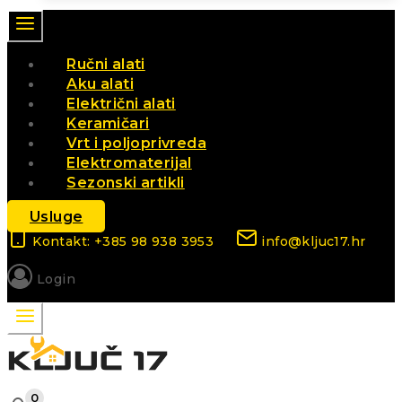
Ručni alati
Aku alati
Električni alati
Keramičari
Vrt i poljoprivreda
Elektromaterijal
Sezonski artikli
Usluge
Kontakt: +385 98 938 3953
info@kljuc17.hr
Login
0