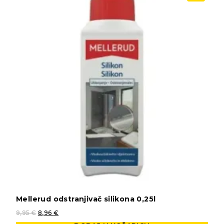
Mellerud odstranjivač silikona 0,25l
9,95
€
8,96
€