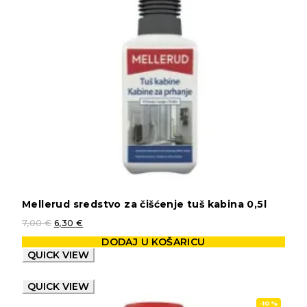
Mellerud sredstvo za čišćenje tuš kabina 0,5l
7,00
€
6,30
€
DODAJ U KOŠARICU
QUICK VIEW
QUICK VIEW
-10%