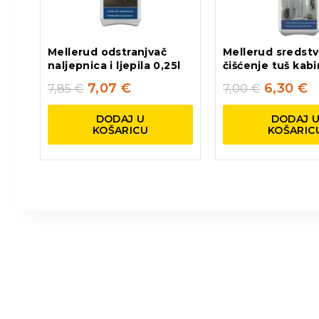
Mellerud odstranjvač
Mellerud sredstv
naljepnica i ljepila 0,25l
čišćenje tuš kabi
7,07
€
6,30
€
7,85
€
7,00
€
DODAJ U
DODAJ 
KOŠARICU
KOŠARIC