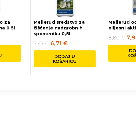
o za
Mellerud sredstvo za
Mellerud od
na 0,5l
čišćenje nadgrobnih
plijesni akt
spomenika 0,5l
7,
8,80
€
6,71
€
7,45
€
U
DO
U
KO
DODAJ U
KOŠARICU