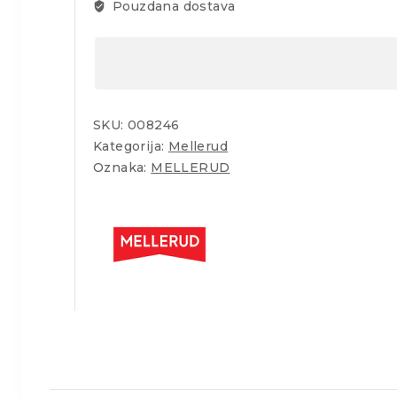
kamena
Pouzdana dostava
1l
količina
SKU:
008246
Kategorija:
Mellerud
Oznaka:
MELLERUD