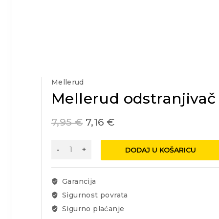
Mellerud
Mellerud odstranjiva
7,95
€
7,16
€
Mellerud
DODAJ U KOŠARICU
odstranjivač
cementne
naslage
Garancija
sa
Sigurnost povrata
mramora
Sigurno plaćanje
i