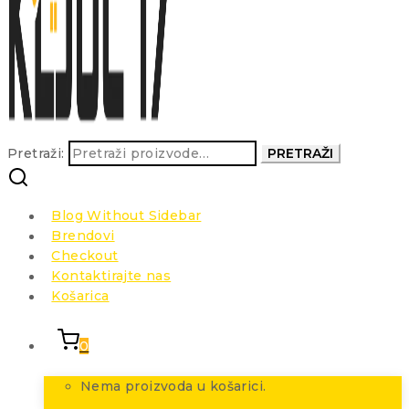
Pretraži:
PRETRAŽI
Blog Without Sidebar
Brendovi
Checkout
Kontaktirajte nas
Košarica
0
Nema proizvoda u košarici.