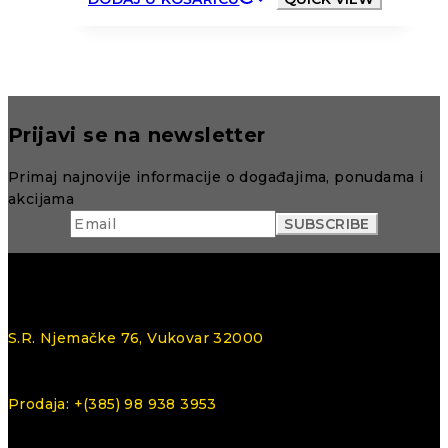
Prijavi se na newsletter
Primaj najnovije informacije o događajima, ponudama i
akcijama
S.R. Njemačke 76, Vukovar 32000
Prodaja: +(385) 98 938 3953