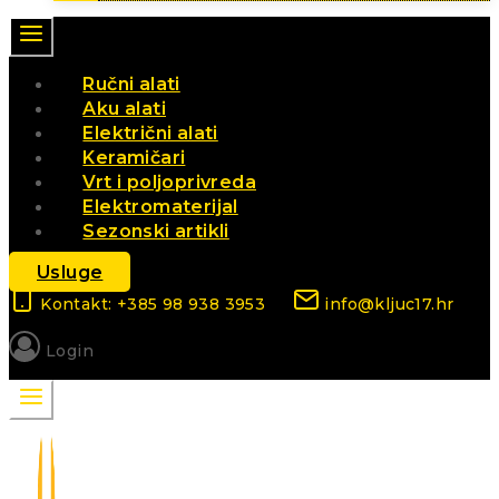
Ručni alati
Aku alati
Električni alati
Keramičari
Vrt i poljoprivreda
Elektromaterijal
Sezonski artikli
Usluge
Kontakt: +385 98 938 3953
info@kljuc17.hr
Login