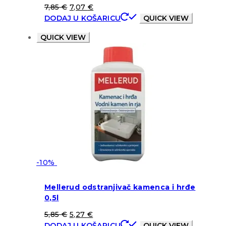
7,85
€
7,07
€
DODAJ U KOŠARICU
QUICK VIEW
QUICK VIEW
-10%
Mellerud odstranjivač kamenca i hrđe
0,5l
5,85
€
5,27
€
DODAJ U KOŠARICU
QUICK VIEW