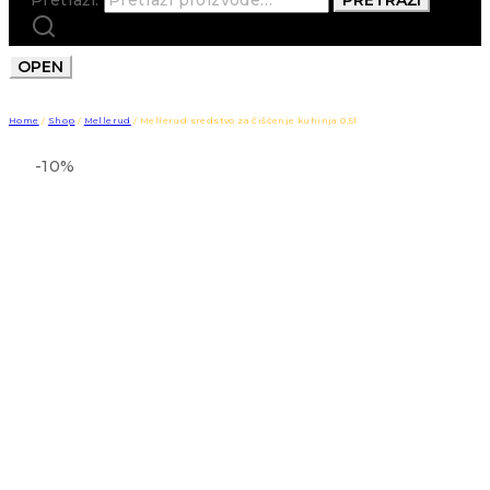
OPEN
Home
/
Shop
/
Mellerud
/
Mellerud sredstvo za čišćenje kuhinja 0,5l
-10%