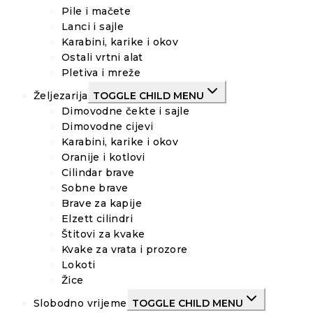
Pile i mačete
Lanci i sajle
Karabini, karike i okov
Ostali vrtni alat
Pletiva i mreže
Željezarija
TOGGLE CHILD MENU
Dimovodne čekte i sajle
Dimovodne cijevi
Karabini, karike i okov
Oranije i kotlovi
Cilindar brave
Sobne brave
Brave za kapije
Elzett cilindri
Štitovi za kvake
Kvake za vrata i prozore
Lokoti
Žice
Slobodno vrijeme
TOGGLE CHILD MENU