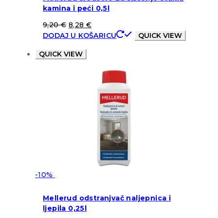
kamina i peći 0,5l
9,20
€
8,28
€
DODAJ U KOŠARICU
QUICK VIEW
QUICK VIEW
-10%
Mellerud odstranjvač naljepnica i
ljepila 0,25l