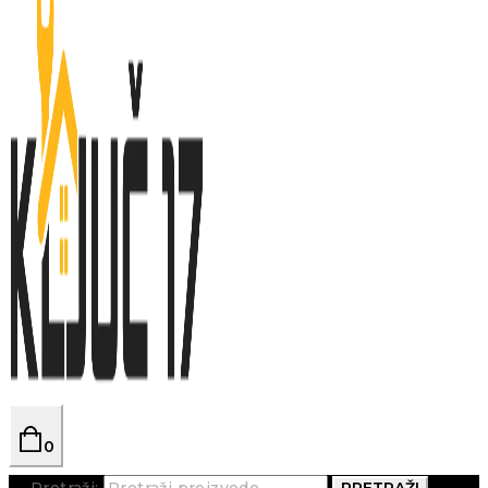
0
Pretraži:
PRETRAŽI