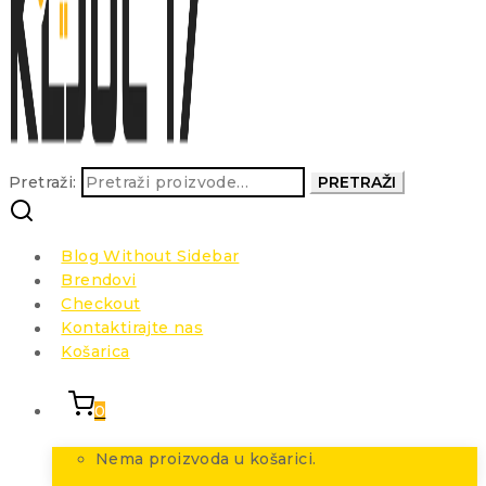
Pretraži:
PRETRAŽI
Blog Without Sidebar
Brendovi
Checkout
Kontaktirajte nas
Košarica
0
Nema proizvoda u košarici.