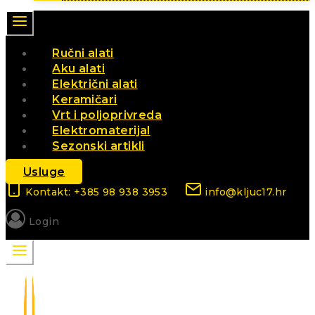
Ručni alati
Aku alati
Električni alati
Keramičari
Vrt i poljoprivreda
Elektromaterijal
Sezonski artikli
Usluge
Kontakt: +385 98 938 3953
info@kljuc17.hr
Login