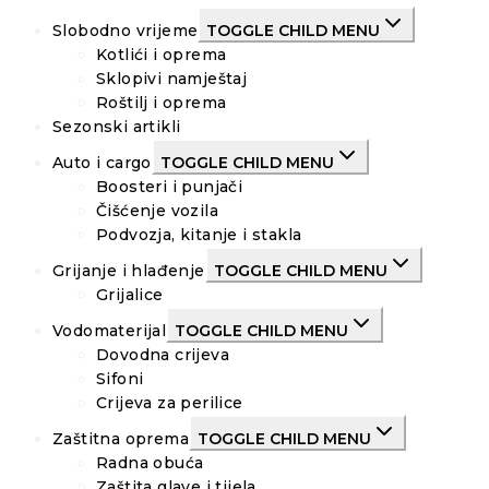
Slobodno vrijeme
TOGGLE CHILD MENU
Kotlići i oprema
Sklopivi namještaj
Roštilj i oprema
Sezonski artikli
Auto i cargo
TOGGLE CHILD MENU
Boosteri i punjači
Čišćenje vozila
Podvozja, kitanje i stakla
Grijanje i hlađenje
TOGGLE CHILD MENU
Grijalice
Vodomaterijal
TOGGLE CHILD MENU
Dovodna crijeva
Sifoni
Crijeva za perilice
Zaštitna oprema
TOGGLE CHILD MENU
Radna obuća
Zaštita glave i tijela