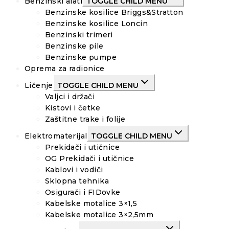
Benzinski alati
TOGGLE CHILD MENU
Benzinske kosilice Briggs&Stratton
Benzinske kosilice Loncin
Benzinski trimeri
Benzinske pile
Benzinske pumpe
Oprema za radionice
Ličenje
TOGGLE CHILD MENU
Valjci i držači
Kistovi i četke
Zaštitne trake i folije
Elektromaterijal
TOGGLE CHILD MENU
Prekidači i utičnice
OG Prekidači i utičnice
Kablovi i vodiči
Sklopna tehnika
Osigurači i FIDovke
Kabelske motalice 3×1,5
Kabelske motalice 3×2,5mm