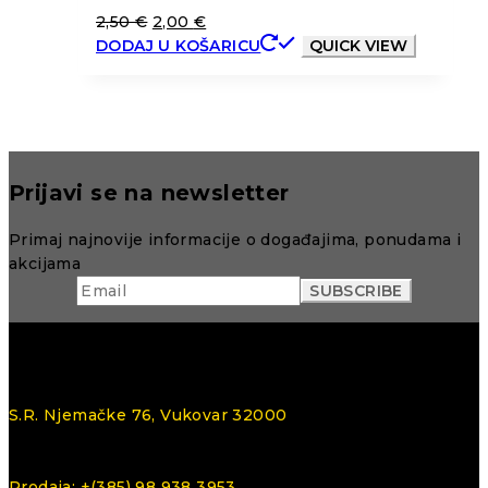
2,50
€
2,00
€
DODAJ U KOŠARICU
QUICK VIEW
Prijavi se na newsletter
Primaj najnovije informacije o događajima, ponudama i
akcijama
S.R. Njemačke 76, Vukovar 32000
Prodaja: +(385) 98 938 3953