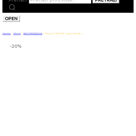
OPEN
Home
/
Shop
/
RASPRODAJA
/
Majica TOURS royal plava L
-20%