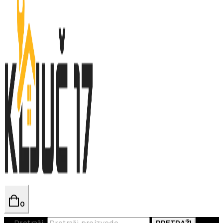
0
Pretraži:
PRETRAŽI