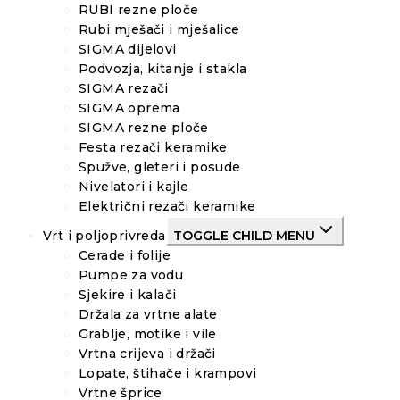
RUBI rezne ploče
Rubi mješači i mješalice
SIGMA dijelovi
Podvozja, kitanje i stakla
SIGMA rezači
SIGMA oprema
SIGMA rezne ploče
Festa rezači keramike
Spužve, gleteri i posude
Nivelatori i kajle
Električni rezači keramike
Vrt i poljoprivreda
TOGGLE CHILD MENU
Cerade i folije
Pumpe za vodu
Sjekire i kalači
Držala za vrtne alate
Grablje, motike i vile
Vrtna crijeva i držači
Lopate, štihače i krampovi
Vrtne šprice