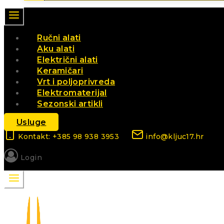
Ručni alati
Aku alati
Električni alati
Keramičari
Vrt i poljoprivreda
Elektromaterijal
Sezonski artikli
Usluge
Kontakt: +385 98 938 3953
info@kljuc17.hr
Login