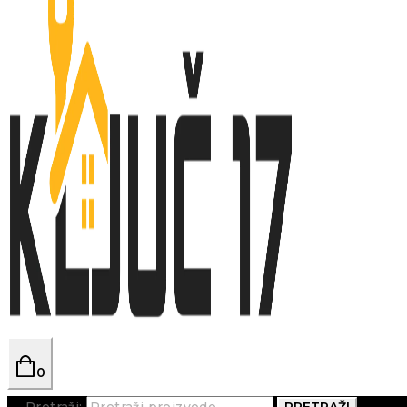
0
Pretraži:
PRETRAŽI