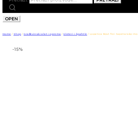
OPEN
Home
/
Shop
/
Građevinski alat i oprema
/
Gleteri i špahtle
/
Lopatica Rost frei tapetarsko-mo
-15%