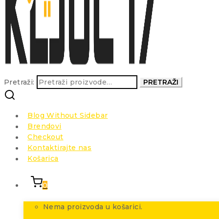
Pretraži:
PRETRAŽI
Blog Without Sidebar
Brendovi
Checkout
Kontaktirajte nas
Košarica
0
Nema proizvoda u košarici.