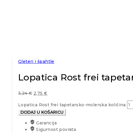
Gleteri i špahtle
Lopatica Rost frei tapet
3,24
€
2,75
€
Lopatica Rost frei tapetarsko-molerska količina
DODAJ U KOŠARICU
Garancija
Sigurnost povrata