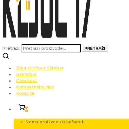
Pretraži:
PRETRAŽI
Blog Without Sidebar
Brendovi
Checkout
Kontaktirajte nas
Košarica
0
Nema proizvoda u košarici.