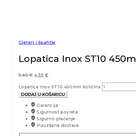
Gleteri i špahtle
Lopatica Inox ST10 450
5,40
€
4,59
€
Lopatica Inox ST10 450mm količina
DODAJ U KOŠARICU
Garancija
Sigurnost povrata
Sigurno plaćanje
Pouzdana dostava