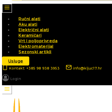
Ručni alati
Aku alati
Električni alati
Keramičari
Vrt i poljoprivreda
Elektromaterijal
Sezonski artikli
Usluge
Kontakt: +385 98 938 3953
info@kljuc17.hr
Login