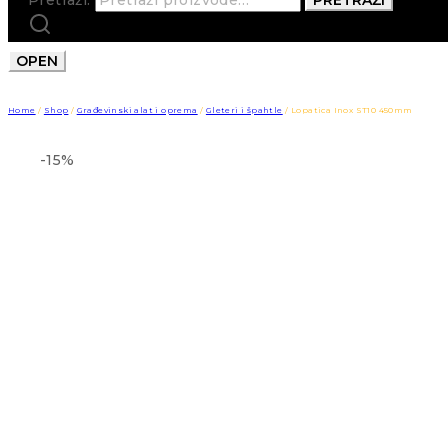
OPEN
Home
/
Shop
/
Građevinski alat i oprema
/
Gleteri i špahtle
/
Lopatica Inox ST10 450mm
-15%