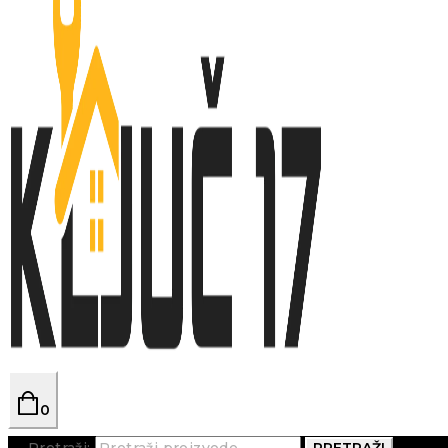
0
Pretraži:
PRETRAŽI