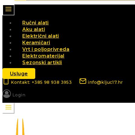
Ručni alati
Aku alati
Električni alati
Keramičari
Vrt i poljoprivreda
Elektromaterijal
Sezonski artikli
Usluge
Kontakt: +385 98 938 3953
info@kljuc17.hr
Login