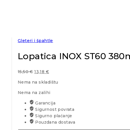
Gleteri i špahtle
Lopatica INOX ST60 38
15,50
€
13,18
€
Nema na skladištu
Nema na zalihi
Garancija
Sigurnost povrata
Sigurno plaćanje
Pouzdana dostava