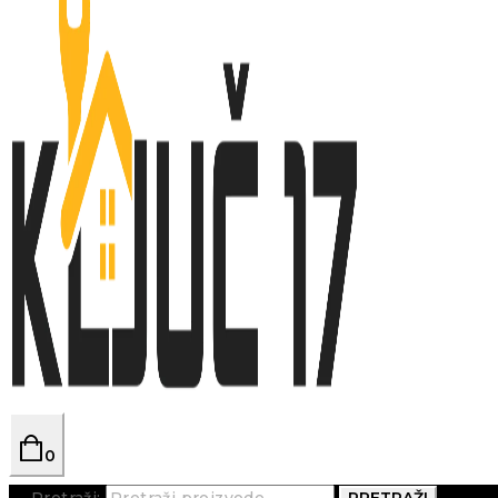
0
Pretraži:
PRETRAŽI