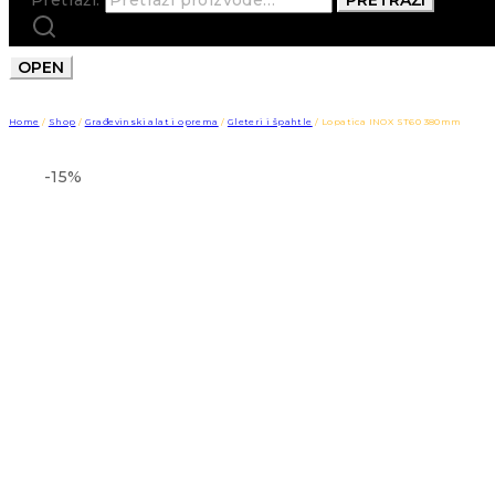
OPEN
Home
/
Shop
/
Građevinski alat i oprema
/
Gleteri i špahtle
/
Lopatica INOX ST60 380mm
-15%