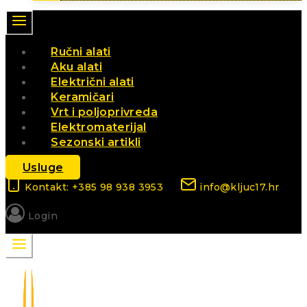
Ručni alati
Aku alati
Električni alati
Keramičari
Vrt i poljoprivreda
Elektromaterijal
Sezonski artikli
Usluge
Kontakt: +385 98 938 3953
info@kljuc17.hr
Login