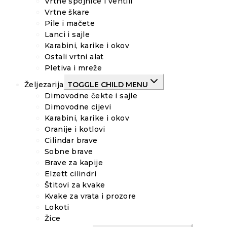
Vrtne spojnice i ventili
Vrtne škare
Pile i mačete
Lanci i sajle
Karabini, karike i okov
Ostali vrtni alat
Pletiva i mreže
Željezarija
TOGGLE CHILD MENU
Dimovodne čekte i sajle
Dimovodne cijevi
Karabini, karike i okov
Oranije i kotlovi
Cilindar brave
Sobne brave
Brave za kapije
Elzett cilindri
Štitovi za kvake
Kvake za vrata i prozore
Lokoti
Žice