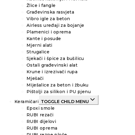
Žlice i fangle
Građevinska rasvjeta
Vibro igle za beton
Airless uređaji za bojanje
Plamenici i oprema
Kante i posude
Mjerni alati
Strugalice
Sjekači i špice za bušilicu
Ostali građevinski alat
Krune i izrezivači rupa
Mješači
Miješalice za beton i žbuku
Pištolji za silikon i PU pjenu
Keramičari
TOGGLE CHILD MENU
Epoxi smole
RUBI rezači
RUBI dijelovi
RUBI oprema
RUBI rezne ploče