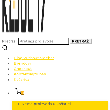
Pretraži:
PRETRAŽI
Blog Without Sidebar
Brendovi
Checkout
Kontaktirajte nas
Košarica
0
Nema proizvoda u košarici.