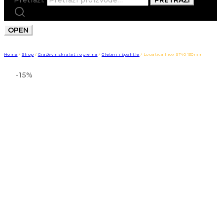
OPEN
Home
/
Shop
/
Građevinski alat i oprema
/
Gleteri i špahtle
/
Lopatica Inox ST40 130mm
-15%