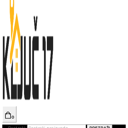
0
Pretraži:
PRETRAŽI