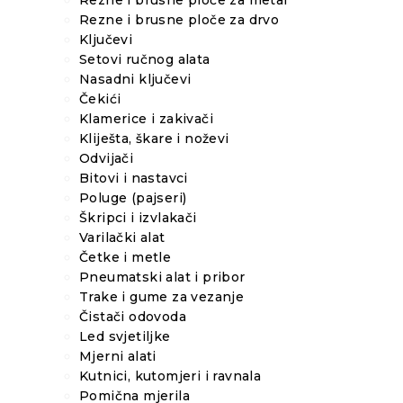
Rezne i brusne ploče za metal
Rezne i brusne ploče za drvo
Ključevi
Setovi ručnog alata
Nasadni ključevi
Čekići
Klamerice i zakivači
Kliješta, škare i noževi
Odvijači
Bitovi i nastavci
Poluge (pajseri)
Škripci i izvlakači
Varilački alat
Četke i metle
Pneumatski alat i pribor
Trake i gume za vezanje
Čistači odovoda
Led svjetiljke
Mjerni alati
Kutnici, kutomjeri i ravnala
Pomična mjerila