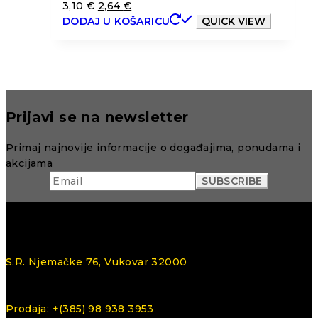
3,10
€
2,64
€
DODAJ U KOŠARICU
QUICK VIEW
Prijavi se na newsletter
Primaj najnovije informacije o događajima, ponudama i
akcijama
S.R. Njemačke 76, Vukovar 32000
Prodaja: +(385) 98 938 3953