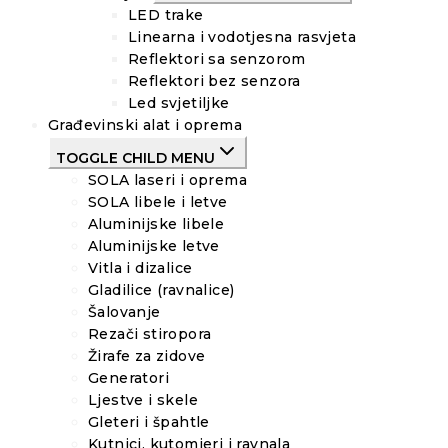
LED trake
Linearna i vodotjesna rasvjeta
Reflektori sa senzorom
Reflektori bez senzora
Led svjetiljke
Građevinski alat i oprema
TOGGLE CHILD MENU
SOLA laseri i oprema
SOLA libele i letve
Aluminijske libele
Aluminijske letve
Vitla i dizalice
Gladilice (ravnalice)
Šalovanje
Rezači stiropora
Žirafe za zidove
Generatori
Ljestve i skele
Gleteri i špahtle
Kutnici, kutomjeri i ravnala