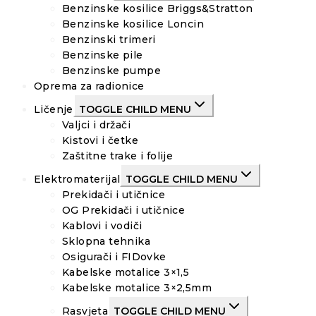
Benzinske kosilice Briggs&Stratton
Benzinske kosilice Loncin
Benzinski trimeri
Benzinske pile
Benzinske pumpe
Oprema za radionice
Ličenje
TOGGLE CHILD MENU
Valjci i držači
Kistovi i četke
Zaštitne trake i folije
Elektromaterijal
TOGGLE CHILD MENU
Prekidači i utičnice
OG Prekidači i utičnice
Kablovi i vodiči
Sklopna tehnika
Osigurači i FIDovke
Kabelske motalice 3×1,5
Kabelske motalice 3×2,5mm
Rasvjeta
TOGGLE CHILD MENU