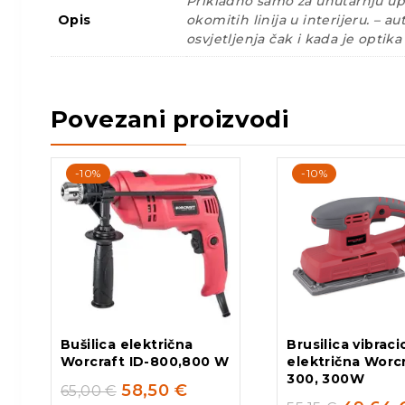
Prikladno samo za unutarnju upo
Opis
okomitih linija u interijeru. – 
osvjetljenja čak i kada je optik
Povezani proizvodi
-10%
-10%
Bušilica električna
Brusilica vibrac
Worcraft ID-800,800 W
električna Worcr
300, 300W
58,50
€
65,00
€