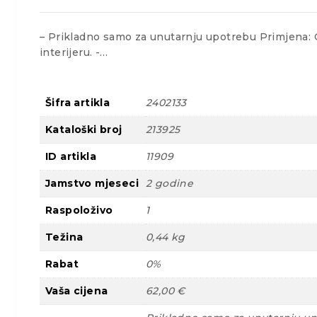
– Prikladno samo za unutarnju upotrebu Primjena: Ov
interijeru. -…
Šifra artikla
2402133
Kataloški broj
213925
ID artikla
11909
Jamstvo mjeseci
2 godine
Raspoloživo
1
Težina
0,44 kg
Rabat
0%
Vaša cijena
62,00 €