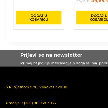
49,64
55,15
€
DODAJ U
DODAJ U
KOŠARICU
KOŠARIC
Prijavi se na newsletter
Primaj najnovije informacije o događajima, pon
S.R. Njemačke 76, Vukovar 32000
Prodaja: +(385) 98 938 3953