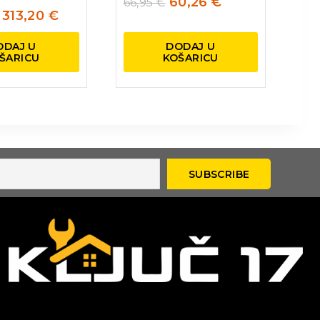
60,26
€
66,95
€
313,20
€
ODAJ U
DODAJ U
ŠARICU
KOŠARICU