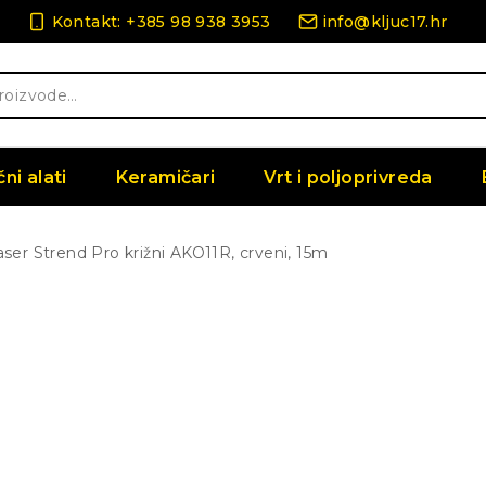
Kontakt: +385 98 938 3953
info@kljuc17.hr
čni alati
Keramičari
Vrt i poljoprivreda
aser Strend Pro križni AKO11R, crveni, 15m