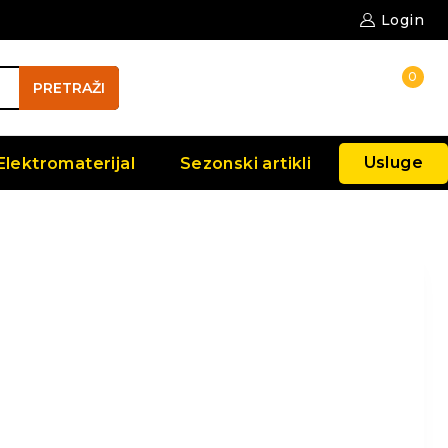
Login
0
PRETRAŽI
Usluge
Elektromaterijal
Sezonski artikli