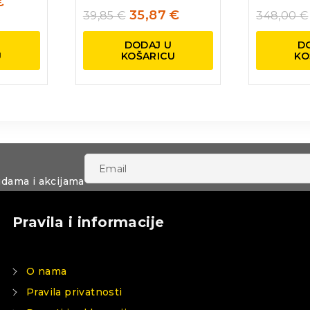
€
35,87
€
39,85
€
348,00
€
DODAJ U
D
U
KOŠARICU
KO
udama i akcijama
Pravila i informacije
O nama
Pravila privatnosti