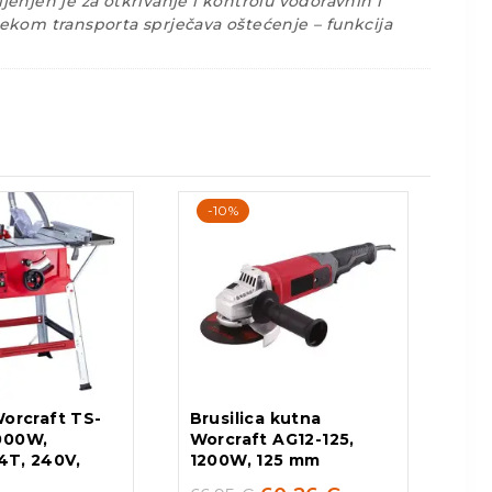
enjen je za otkrivanje i kontrolu vodoravnih i
ijekom transporta sprječava oštećenje – funkcija
-10%
Worcraft TS-
Brusilica kutna
000W,
Worcraft AG12-125,
4T, 240V,
1200W, 125 mm