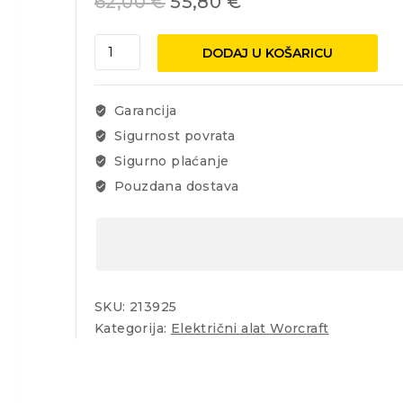
62,00
€
55,80
€
Laser
DODAJ U KOŠARICU
Strend
Pro
križni
Garancija
AKO11R,
Sigurnost povrata
crveni,
Sigurno plaćanje
15m
količina
Pouzdana dostava
SKU:
213925
Kategorija:
Električni alat Worcraft