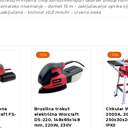
trebu Primjena: Ovaj samonivelirajući laserski uređaj namij
automatsko niveliranje – domet 15 m – zaključavanje optike t
a zaključana – točnost ±0,3 mm/m – crvena zraka
-10%
-10%
iona
Brusilica trokut
Cirkular 
aft FS-
električna Worcraft
2000A, 2
DS-220, 148x85x148
250x30x2
mm, 220W, 230V
IPX0