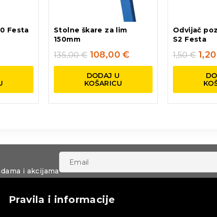
0 Festa
Stolne škare za lim
Odvijač poz
150mm
S2 Festa
108,00
€
1,2
135,00
€
1,50
€
U
DODAJ U
DO
U
KOŠARICU
KO
udama i akcijama
Pravila i informacije