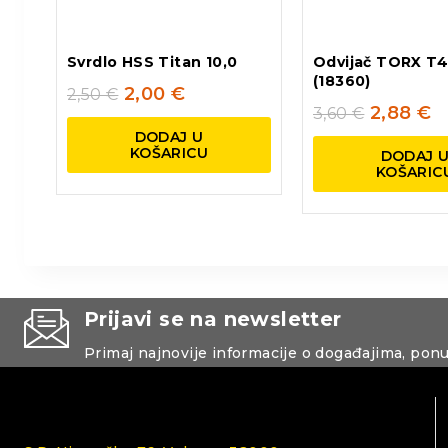
Svrdlo HSS Titan 10,0
Odvijač TORX T4
(18360)
2,00
€
2,50
€
2,88
€
3,60
€
DODAJ U
KOŠARICU
DODAJ 
KOŠARIC
Prijavi se na newsletter
Primaj najnovije informacije o događajima, pon