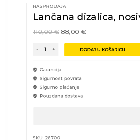
RASPRODAJA
Lančana dizalica, nos
110,00
€
88,00
€
Lančana
DODAJ U KOŠARICU
dizalica,
nosivost
500kg
Garancija
količina
Sigurnost povrata
Sigurno plaćanje
Pouzdana dostava
SKU:
26700