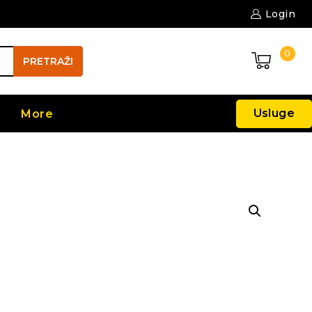
Login
0
PRETRAŽI
Usluge
More