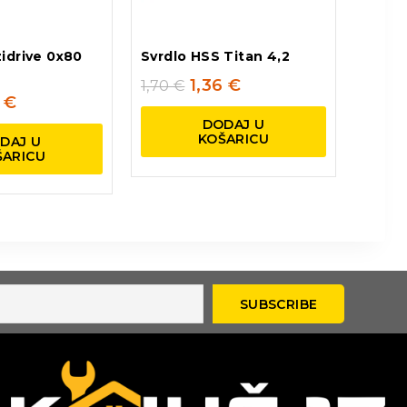
idrive 0x80
Svrdlo HSS Titan 4,2
1,36
€
1,70
€
0
€
DODAJ U
KOŠARICU
DAJ U
ŠARICU