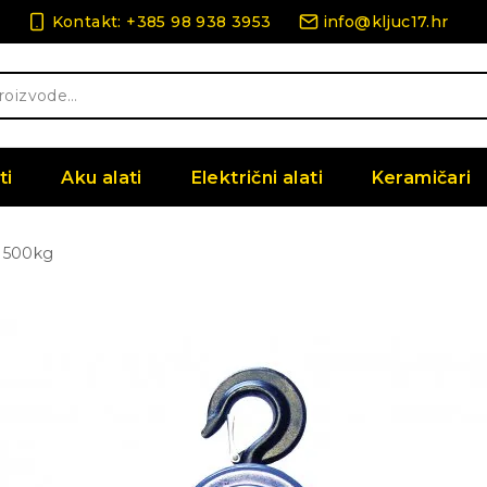
Kontakt: +385 98 938 3953
info@kljuc17.hr
ti
Aku alati
Električni alati
Keramičari
t 500kg