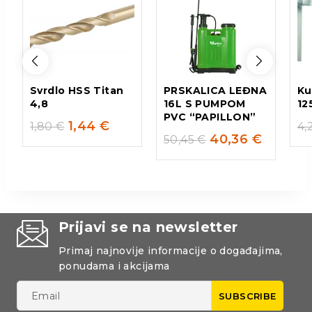
Svrdlo HSS Titan
PRSKALICA LEĐNA
Ku
4,8
16L S PUMPOM
12
PVC “PAPILLON”
1,44
€
1,80
€
4,
40,36
€
50,45
€
Prijavi se na newsletter
Primaj najnovije informacije o događajima,
ponudama i akcijama