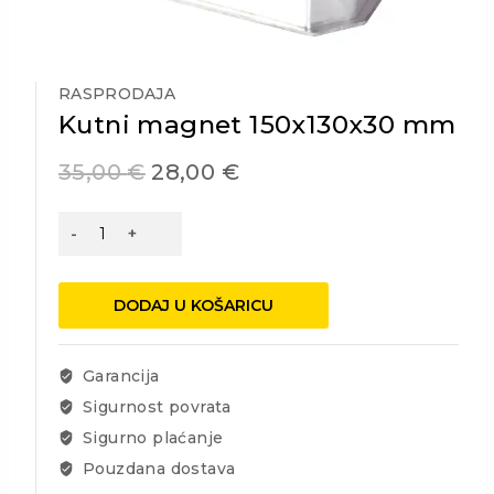
RASPRODAJA
Kutni magnet 150x130x30 mm
35,00
€
28,00
€
Kutni
magnet
150x130x30
mm
DODAJ U KOŠARICU
količina
Garancija
Sigurnost povrata
Sigurno plaćanje
Pouzdana dostava