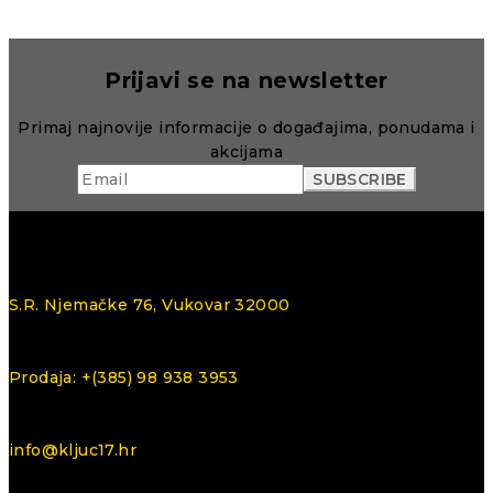
Prijavi se na newsletter
Primaj najnovije informacije o događajima, ponudama i
akcijama
S.R. Njemačke 76, Vukovar 32000
Prodaja: +(385) 98 938 3953
info@kljuc17.hr