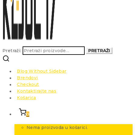
Pretraži:
PRETRAŽI
Blog Without Sidebar
Brendovi
Checkout
Kontaktirajte nas
Košarica
0
Nema proizvoda u košarici.