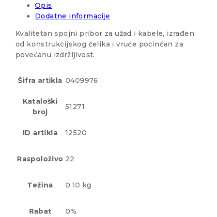
Opis
Dodatne informacije
Kvalitetan spojni pribor za užad i kabele, izrađen
od konstrukcijskog čelika i vruće pocinčan za
povećanu izdržljivost.
Šifra artikla
0409976
Kataloški
51271
broj
ID artikla
12520
Raspoloživo
22
Težina
0,10 kg
Rabat
0%