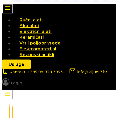
Ručni alati
Aku alati
Električni alati
Keramičari
Vrt i poljoprivreda
Elektromaterijal
Sezonski artikli
Usluge
Kontakt: +385 98 938 3953
info@kljuc17.hr
Login