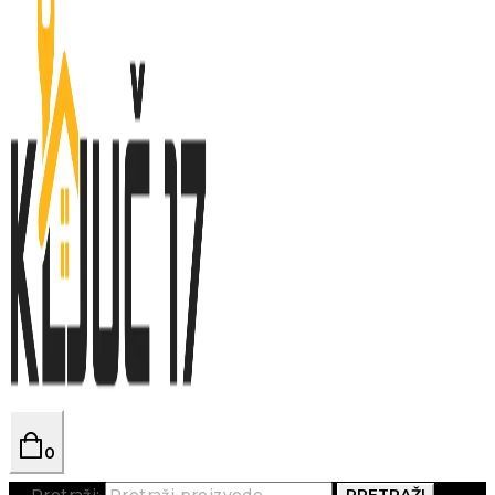
0
Pretraži:
PRETRAŽI