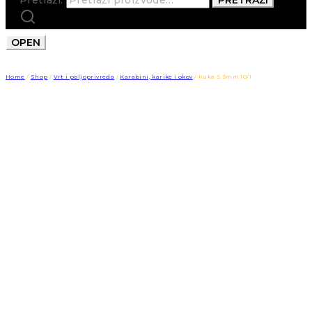
OPEN
Home
/
Shop
/
Vrt i poljoprivreda
/
Karabini, karike i okov
/
Kuka S 3mm 10/1