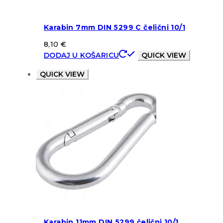
Karabin 7mm DIN 5299 C čelični 10/1
8,10
€
DODAJ U KOŠARICU
QUICK VIEW
QUICK VIEW
Karabin 11mm DIN 5299 čelični 10/1