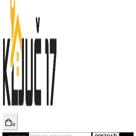
0
Pretraži:
PRETRAŽI