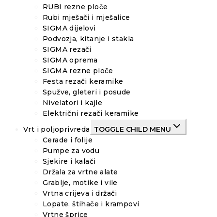
RUBI rezne ploče
Rubi mješači i mješalice
SIGMA dijelovi
Podvozja, kitanje i stakla
SIGMA rezači
SIGMA oprema
SIGMA rezne ploče
Festa rezači keramike
Spužve, gleteri i posude
Nivelatori i kajle
Električni rezači keramike
Vrt i poljoprivreda
TOGGLE CHILD MENU
Cerade i folije
Pumpe za vodu
Sjekire i kalači
Držala za vrtne alate
Grablje, motike i vile
Vrtna crijeva i držači
Lopate, štihače i krampovi
Vrtne šprice