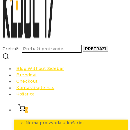
Pretraži:
PRETRAŽI
Blog Without Sidebar
Brendovi
Checkout
Kontaktirajte nas
Košarica
0
Nema proizvoda u košarici.