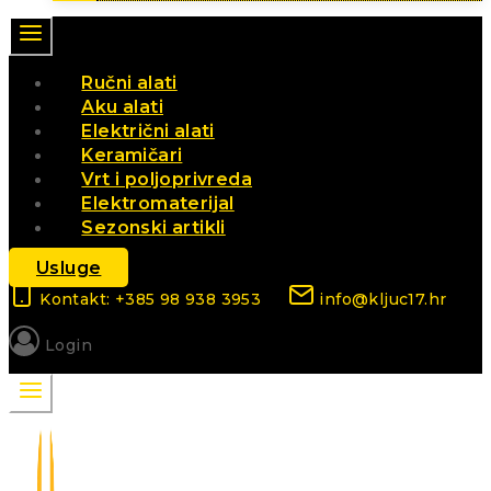
Ručni alati
Aku alati
Električni alati
Keramičari
Vrt i poljoprivreda
Elektromaterijal
Sezonski artikli
Usluge
Kontakt: +385 98 938 3953
info@kljuc17.hr
Login