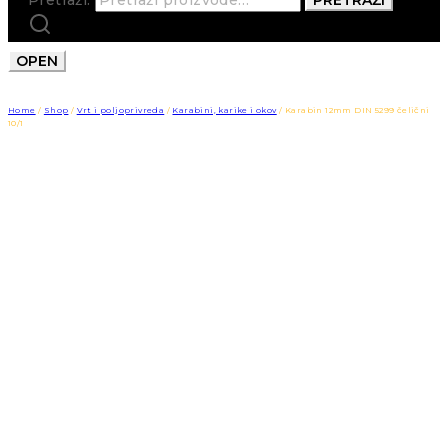
OPEN
Home
/
Shop
/
Vrt i poljoprivreda
/
Karabini, karike i okov
/
Karabin 12mm DIN 5299 čelični
10/1