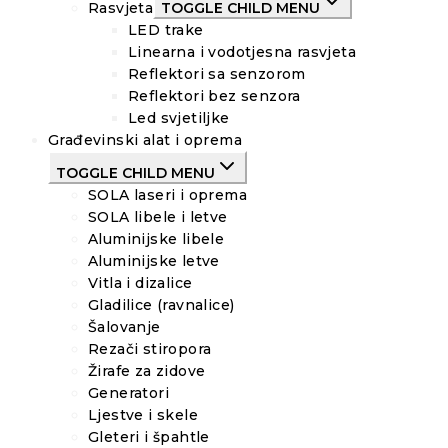
Rasvjeta
TOGGLE CHILD MENU
LED trake
Linearna i vodotjesna rasvjeta
Reflektori sa senzorom
Reflektori bez senzora
Led svjetiljke
Građevinski alat i oprema
TOGGLE CHILD MENU
SOLA laseri i oprema
SOLA libele i letve
Aluminijske libele
Aluminijske letve
Vitla i dizalice
Gladilice (ravnalice)
Šalovanje
Rezači stiropora
Žirafe za zidove
Generatori
Ljestve i skele
Gleteri i špahtle