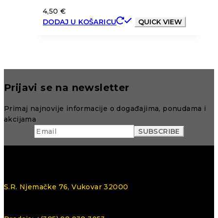
4,50
€
DODAJ U KOŠARICU
QUICK VIEW
Prijavi se na newsletter
Primaj najnovije informacije o događajima, ponudama i
akcijama
S.R. Njemačke 76, Vukovar 32000