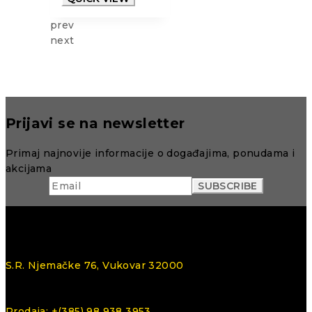
prev
next
Prijavi se na newsletter
Primaj najnovije informacije o događajima, ponudama i
akcijama
S.R. Njemačke 76, Vukovar 32000
Prodaja: +(385) 98 938 3953