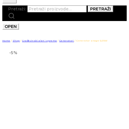
Pretraži:
PRETRAŽI
OPEN
Home
/
Shop
/
Građevinski alat i oprema
/
Generatori
/
Generator snage 5,0kW
-5%