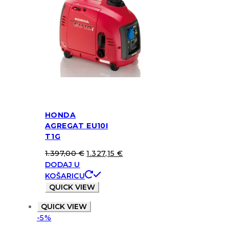
HONDA
AGREGAT EU10I
T1G
1.397,00
€
1.327,15
€
DODAJ U
KOŠARICU
QUICK VIEW
QUICK VIEW
-5%