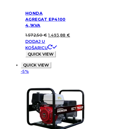
HONDA
AGREGAT EP4100
4,1KVA
1.572,50
€
1.493,88
€
DODAJ U
KOŠARICU
QUICK VIEW
QUICK VIEW
-5%