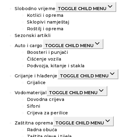
Slobodno vrijeme
TOGGLE CHILD MENU
Kotlići i oprema
Sklopivi namještaj
Roštilj i oprema
Sezonski artikli
Auto i cargo
TOGGLE CHILD MENU
Boosteri i punjači
Čišćenje vozila
Podvozja, kitanje i stakla
Grijanje i hlađenje
TOGGLE CHILD MENU
Grijalice
Vodomaterijal
TOGGLE CHILD MENU
Dovodna crijeva
Sifoni
Crijeva za perilice
Zaštitna oprema
TOGGLE CHILD MENU
Radna obuća
Zaštita glave i tijela