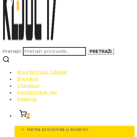
Pretraži:
PRETRAŽI
Blog Without Sidebar
Brendovi
Checkout
Kontaktirajte nas
Košarica
0
Nema proizvoda u košarici.