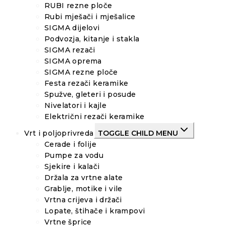
RUBI rezne ploče
Rubi mješači i mješalice
SIGMA dijelovi
Podvozja, kitanje i stakla
SIGMA rezači
SIGMA oprema
SIGMA rezne ploče
Festa rezači keramike
Spužve, gleteri i posude
Nivelatori i kajle
Električni rezači keramike
Vrt i poljoprivreda
TOGGLE CHILD MENU
Cerade i folije
Pumpe za vodu
Sjekire i kalači
Držala za vrtne alate
Grablje, motike i vile
Vrtna crijeva i držači
Lopate, štihače i krampovi
Vrtne šprice