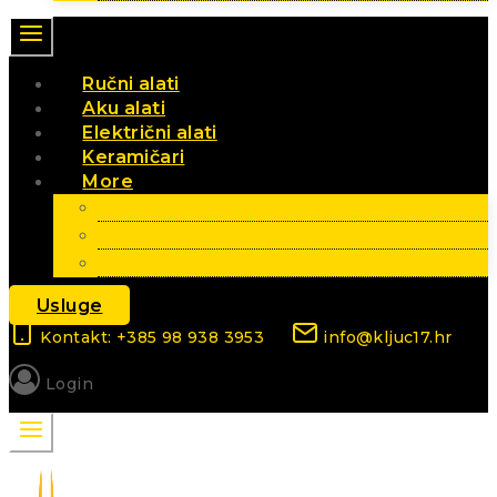
Ručni alati
Aku alati
Električni alati
Keramičari
More
Vrt i poljoprivreda
Elektromaterijal
Sezonski artikli
Usluge
Kontakt: +385 98 938 3953
info@kljuc17.hr
Login