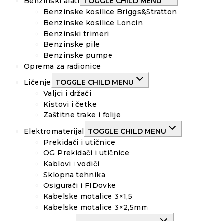
Benzinski alati
TOGGLE CHILD MENU
Benzinske kosilice Briggs&Stratton
Benzinske kosilice Loncin
Benzinski trimeri
Benzinske pile
Benzinske pumpe
Oprema za radionice
Ličenje
TOGGLE CHILD MENU
Valjci i držači
Kistovi i četke
Zaštitne trake i folije
Elektromaterijal
TOGGLE CHILD MENU
Prekidači i utičnice
OG Prekidači i utičnice
Kablovi i vodiči
Sklopna tehnika
Osigurači i FIDovke
Kabelske motalice 3×1,5
Kabelske motalice 3×2,5mm