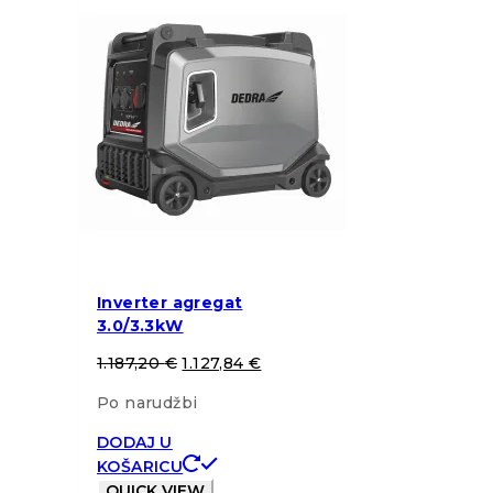
Inverter agregat
3.0/3.3kW
1.187,20
€
1.127,84
€
Po narudžbi
DODAJ U
KOŠARICU
QUICK VIEW