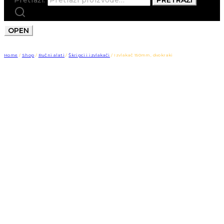
OPEN
Home
/
Shop
/
Ručni alati
/
Škripci i izvlakači
/
Izvlakač 150mm, dvokraki