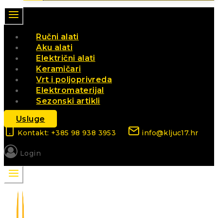
Ručni alati
Aku alati
Električni alati
Keramičari
Vrt i poljoprivreda
Elektromaterijal
Sezonski artikli
Usluge
Kontakt: +385 98 938 3953
info@kljuc17.hr
Login