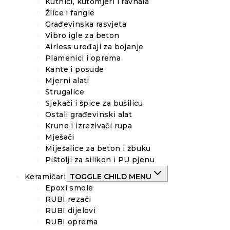
Kutnici, kutomjeri i ravnala
Žlice i fangle
Građevinska rasvjeta
Vibro igle za beton
Airless uređaji za bojanje
Plamenici i oprema
Kante i posude
Mjerni alati
Strugalice
Sjekači i špice za bušilicu
Ostali građevinski alat
Krune i izrezivači rupa
Mješači
Miješalice za beton i žbuku
Pištolji za silikon i PU pjenu
Keramičari
TOGGLE CHILD MENU
Epoxi smole
RUBI rezači
RUBI dijelovi
RUBI oprema