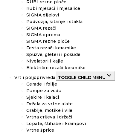
RUBI rezne ploče
Rubi mješači i mješalice
SIGMA dijelovi
Podvozja, kitanje i stakla
SIGMA rezači
SIGMA oprema
SIGMA rezne ploče
Festa rezači keramike
Spužve, gleteri i posude
Nivelatori i kajle
Električni rezači keramike
Vrt i poljoprivreda
TOGGLE CHILD MENU
Cerade i folije
Pumpe za vodu
Sjekire i kalači
Držala za vrtne alate
Grablje, motike i vile
Vrtna crijeva i držači
Lopate, štihače i krampovi
Vrtne šprice