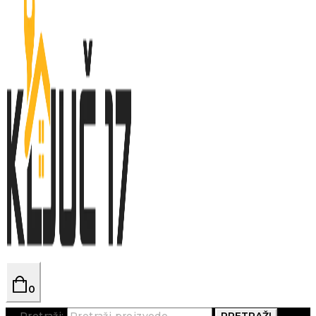
0
Pretraži:
PRETRAŽI