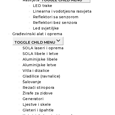
Rasvjeta
TOGGLE CHILD MENU
LED trake
Linearna i vodotjesna rasvjeta
Reflektori sa senzorom
Reflektori bez senzora
Led svjetiljke
Građevinski alat i oprema
TOGGLE CHILD MENU
SOLA laseri i oprema
SOLA libele i letve
Aluminijske libele
Aluminijske letve
Vitla i dizalice
Gladilice (ravnalice)
Šalovanje
Rezači stiropora
Žirafe za zidove
Generatori
Ljestve i skele
Gleteri i špahtle