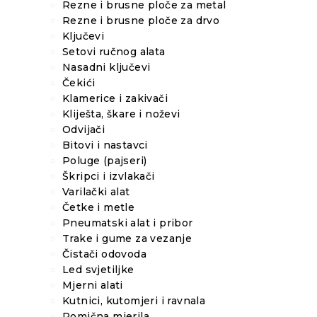
Rezne i brusne ploče za metal
Rezne i brusne ploče za drvo
Ključevi
Setovi ručnog alata
Nasadni ključevi
Čekići
Klamerice i zakivači
Kliješta, škare i noževi
Odvijači
Bitovi i nastavci
Poluge (pajseri)
Škripci i izvlakači
Varilački alat
Četke i metle
Pneumatski alat i pribor
Trake i gume za vezanje
Čistači odovoda
Led svjetiljke
Mjerni alati
Kutnici, kutomjeri i ravnala
Pomična mjerila