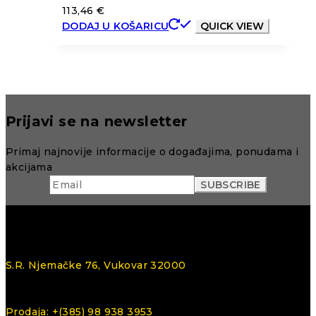
113,46
€
DODAJ U KOŠARICU
QUICK VIEW
Prijavi se na newsletter
Primaj najnovije informacije o događajima, ponudama i
akcijama
S.R. Njemačke 76, Vukovar 32000
Prodaja: +(385) 98 938 3953