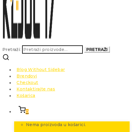
Pretraži:
PRETRAŽI
Blog Without Sidebar
Brendovi
Checkout
Kontaktirajte nas
Košarica
0
Nema proizvoda u košarici.