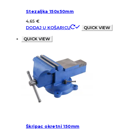
Stezaljka 150x50mm
4,65
€
DODAJ U KOŠARICU
QUICK VIEW
QUICK VIEW
Škripac okretni 150mm