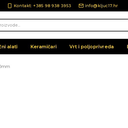
Kontakt: +385 98 938 3953
info@kljuc17.hr
čni alati
Keramičari
Vrt i poljoprivreda
100mm