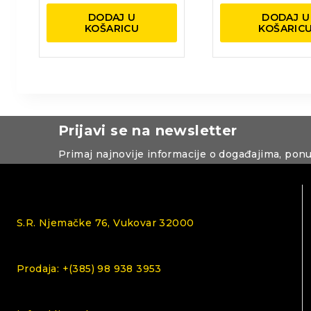
DODAJ U
DODAJ U
KOŠARICU
KOŠARIC
Prijavi se na newsletter
Primaj najnovije informacije o događajima, pon
S.R. Njemačke 76, Vukovar 32000
Prodaja: +(385) 98 938 3953