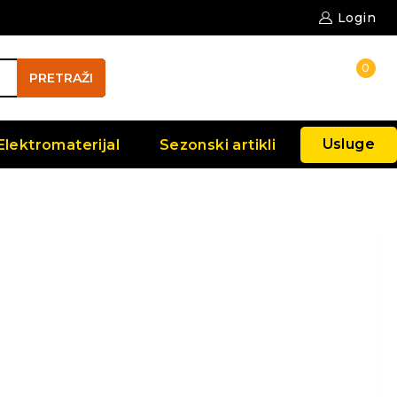
Login
0
PRETRAŽI
Usluge
Elektromaterijal
Sezonski artikli