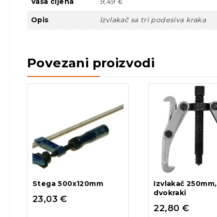
Vaša cijena
9,49 €
Opis
Izvlakač sa tri podesiva kraka
Povezani proizvodi
Stega 500x120mm
Izvlakač 250mm,
dvokraki
23,03
€
22,80
€