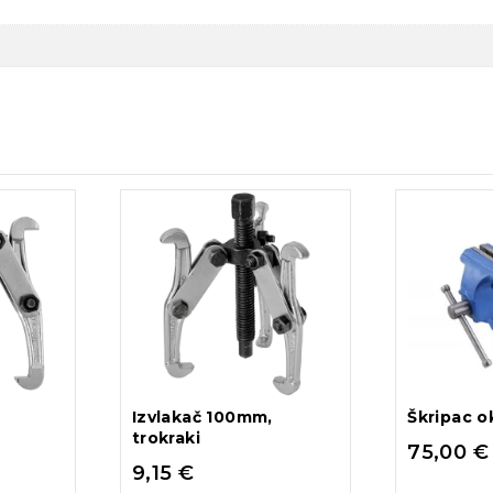
Izvlakač 100mm,
Škripac 
trokraki
75,00
€
9,15
€