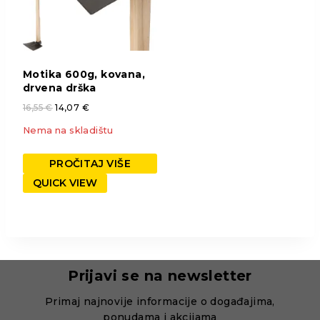
Motika 600g, kovana,
drvena drška
16,55
€
14,07
€
Nema na skladištu
PROČITAJ VIŠE
QUICK VIEW
Prijavi se na newsletter
Primaj najnovije informacije o događajima,
ponudama i akcijama