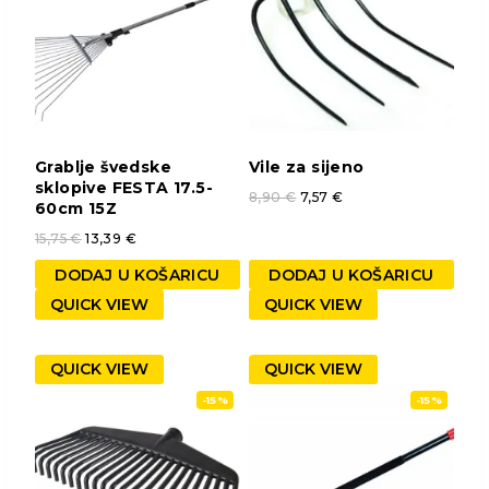
Grablje švedske
Vile za sijeno
sklopive FESTA 17.5-
8,90
€
7,57
€
60cm 15Z
15,75
€
13,39
€
DODAJ U KOŠARICU
DODAJ U KOŠARICU
QUICK VIEW
QUICK VIEW
QUICK VIEW
QUICK VIEW
-15%
-15%