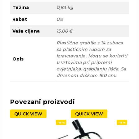
Težina
0,83 kg
Rabat
0%
Vaša cijena
15,00 €
Plastične grablje s 14 zubaca
sa plastičnim rubom za
izravnavanje. Mogu se koristiti
Opis
u vrtovima pri pripremi
cvjetnjaka, grabljanju lišća. Sa
drvenom drškom 160 cm.
Povezani proizvodi
QUICK VIEW
QUICK VIEW
-15%
-15%