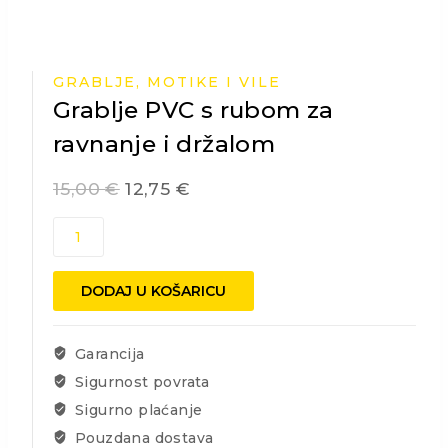
GRABLJE, MOTIKE I VILE
Grablje PVC s rubom za
ravnanje i držalom
15,00
€
12,75
€
Grablje
PVC
s
DODAJ U KOŠARICU
rubom
za
ravnanje
Garancija
i
držalom
Sigurnost povrata
količina
Sigurno plaćanje
Pouzdana dostava