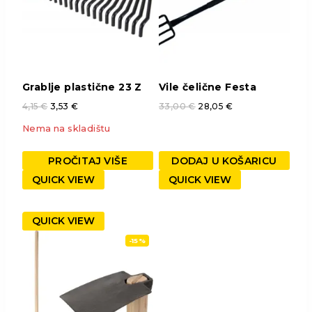
Grablje plastične 23 Z
Vile čelične Festa
4,15
€
3,53
€
33,00
€
28,05
€
Nema na skladištu
PROČITAJ VIŠE
DODAJ U KOŠARICU
QUICK VIEW
QUICK VIEW
QUICK VIEW
-15%