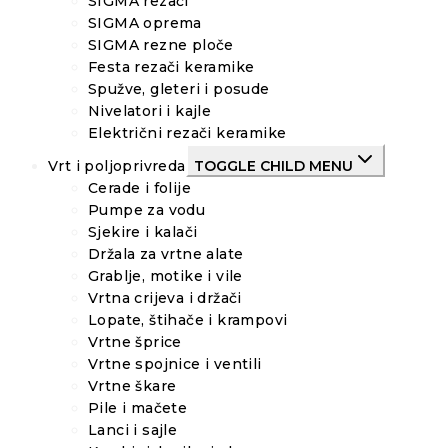
SIGMA rezači
SIGMA oprema
SIGMA rezne ploče
Festa rezači keramike
Spužve, gleteri i posude
Nivelatori i kajle
Električni rezači keramike
Vrt i poljoprivreda
TOGGLE CHILD MENU
Cerade i folije
Pumpe za vodu
Sjekire i kalači
Držala za vrtne alate
Grablje, motike i vile
Vrtna crijeva i držači
Lopate, štihače i krampovi
Vrtne šprice
Vrtne spojnice i ventili
Vrtne škare
Pile i mačete
Lanci i sajle