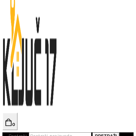
0
Pretraži:
PRETRAŽI