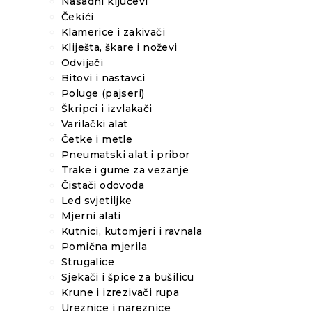
Nasadni ključevi
Čekići
Klamerice i zakivači
Kliješta, škare i noževi
Odvijači
Bitovi i nastavci
Poluge (pajseri)
Škripci i izvlakači
Varilački alat
Četke i metle
Pneumatski alat i pribor
Trake i gume za vezanje
Čistači odovoda
Led svjetiljke
Mjerni alati
Kutnici, kutomjeri i ravnala
Pomična mjerila
Strugalice
Sjekači i špice za bušilicu
Krune i izrezivači rupa
Ureznice i nareznice