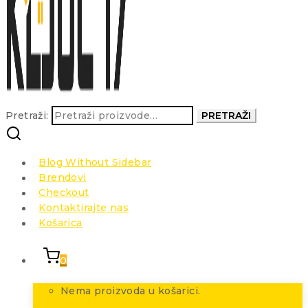
Pretraži:
PRETRAŽI
Blog Without Sidebar
Brendovi
Checkout
Kontaktirajte nas
Košarica
0
Nema proizvoda u košarici.