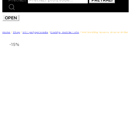
OPEN
Home
/
Shop
/
Vrt i poljoprivreda
/
Grablje, motike i vile
/
Motika 630g, kovana, drvena drška
-15%