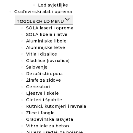
Led svjetiljke
Građevinski alat i oprema
TOGGLE CHILD MENU
SOLA laseri i oprema
SOLA libele i letve
Aluminijske libele
Aluminijske letve
Vitla i dizalice
Gladilice (ravnalice)
Šalovanje
Rezači stiropora
Žirafe za zidove
Generatori
Ljestve i skele
Gleteri i špahtle
Kutnici, kutomjeri i ravnala
Žlice i fangle
Građevinska rasvjeta
Vibro igle za beton
Airless uređaji za bojanje