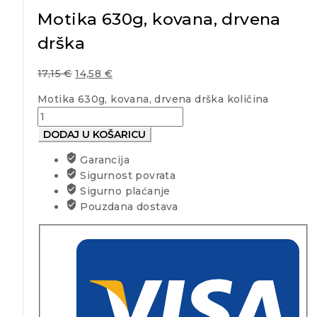
Motika 630g, kovana, drvena
drška
17,15
€
14,58
€
Motika 630g, kovana, drvena drška količina
DODAJ U KOŠARICU
Garancija
Sigurnost povrata
Sigurno plaćanje
Pouzdana dostava