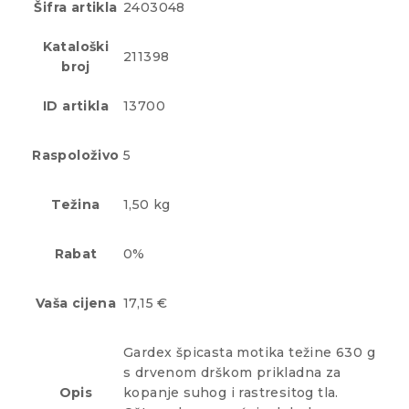
Šifra artikla
2403048
Kataloški
211398
broj
ID artikla
13700
Raspoloživo
5
Težina
1,50 kg
Rabat
0%
Vaša cijena
17,15 €
Gardex špicasta motika težine 630 g
s drvenom drškom prikladna za
Opis
kopanje suhog i rastresitog tla.