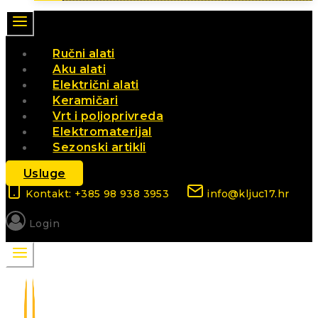
Ručni alati
Aku alati
Električni alati
Keramičari
Vrt i poljoprivreda
Elektromaterijal
Sezonski artikli
Usluge
Kontakt: +385 98 938 3953
info@kljuc17.hr
Login