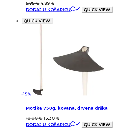
5,75
€
4,89
€
DODAJ U KOŠARICU
QUICK VIEW
QUICK VIEW
-15%
Motika 750g, kovana, drvena drška
18,00
€
15,30
€
DODAJ U KOŠARICU
QUICK VIEW