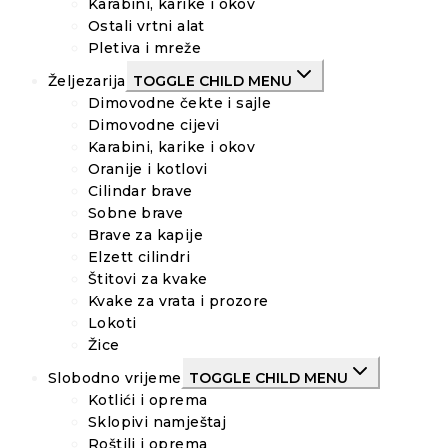
Karabini, karike i okov
Ostali vrtni alat
Pletiva i mreže
Željezarija
TOGGLE CHILD MENU
Dimovodne čekte i sajle
Dimovodne cijevi
Karabini, karike i okov
Oranije i kotlovi
Cilindar brave
Sobne brave
Brave za kapije
Elzett cilindri
Štitovi za kvake
Kvake za vrata i prozore
Lokoti
Žice
Slobodno vrijeme
TOGGLE CHILD MENU
Kotlići i oprema
Sklopivi namještaj
Roštilj i oprema