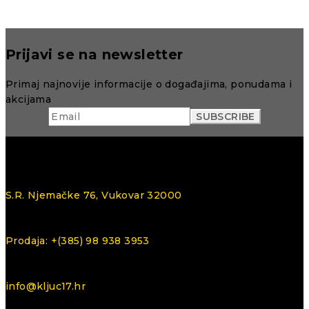
Prijavi se na newsletter
Primaj najnovije informacije o događajima, ponudama i
akcijama
S.R. Njemačke 76, Vukovar 32000
Prodaja: +(385) 98 938 3953
info@kljuc17.hr