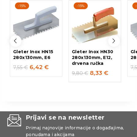
-15%
-15%
Gleter Inox HN15
Gleter Inox HN30
Gl
280x130mm, E6
280x130mm, E12,
28
drvena ručka
6,42
€
7,55
€
7,
8,33
€
9,80
€
Prijavi se na newsletter
Primaj najnovije informacije o događajima,
ponudama i akcijama