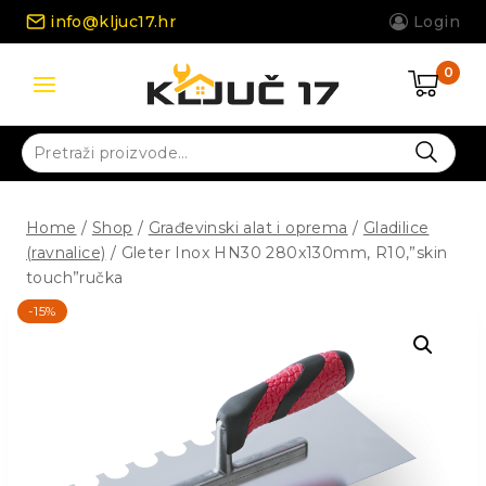
Skip
info@kljuc17.hr
Login
to
content
0
Pretraži:
Home
/
Shop
/
Građevinski alat i oprema
/
Gladilice
(ravnalice)
/
Gleter Inox HN30 280x130mm, R10,”skin
touch”ručka
-15%