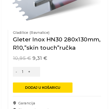
Gladilice (ravnalice)
Gleter Inox HN30 280x130mm,
R10,”skin touch”ručka
10,95
€
9,31
€
Gleter
Inox
HN30
280x130mm,
DODAJ U KOŠARICU
R10,''skin
touch''ručka
količina
Garancija