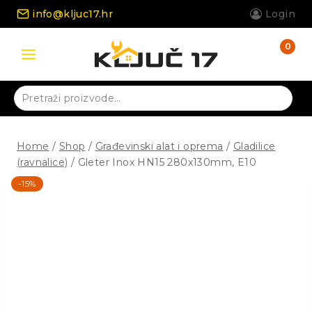
Skip
info@kljuc17.hr
Login
to
content
0
Pretraži:
Home
/
Shop
/
Građevinski alat i oprema
/
Gladilice
(ravnalice)
/
Gleter Inox HN15 280x130mm, E10
-15%