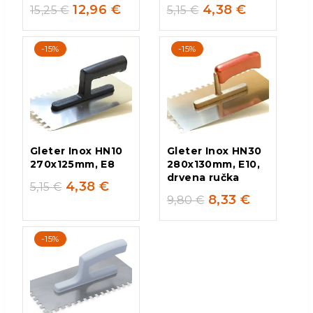
12,96
€
4,38
€
15,25
€
5,15
€
-15%
-15%
Gleter Inox HN10
Gleter Inox HN30
270x125mm, E8
280x130mm, E10,
drvena ručka
4,38
€
5,15
€
8,33
€
9,80
€
-15%