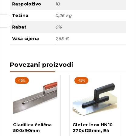
Raspoloživo
10
Težina
0,26 kg
Rabat
0%
Vaša cijena
7,55 €
Povezani proizvodi
-15%
-15%
Gladilica čelična
Gleter Inox HN10
500x90mm
270x125mm, E4