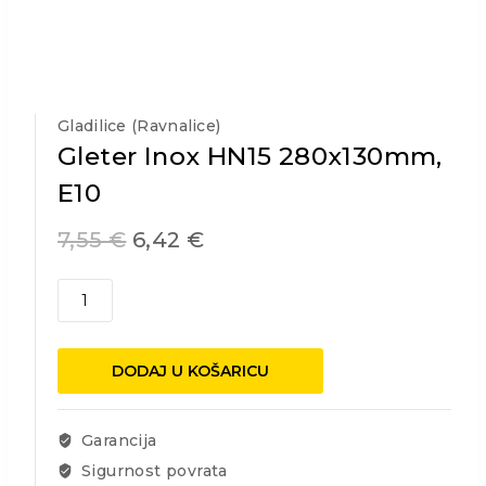
Gladilice (ravnalice)
Gleter Inox HN15 280x130mm,
E10
7,55
€
6,42
€
Gleter
Inox
HN15
280x130mm,
DODAJ U KOŠARICU
E10
količina
Garancija
Sigurnost povrata