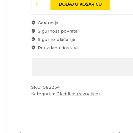
Gleter
DODAJ U KOŠARICU
Inox
HN10
270x125mm,
Garancija
E8
Sigurnost povrata
količina
Sigurno plaćanje
Pouzdana dostava
SKU:
062234
Kategorija:
Gladilice (ravnalice)