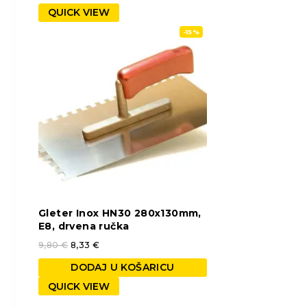
QUICK VIEW
-15%
Gleter Inox HN30 280x130mm,
E8, drvena ručka
9,80
€
8,33
€
DODAJ U KOŠARICU
QUICK VIEW