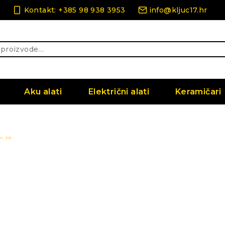
Kontakt: +385 98 938 3953
info@kljuc17.hr
Aku alati
Električni alati
Keramičari
m, E8