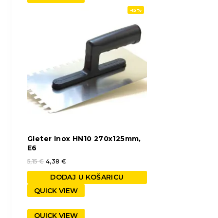
-15%
Gleter Inox HN10 270x125mm,
E6
5,15
€
4,38
€
DODAJ U KOŠARICU
QUICK VIEW
QUICK VIEW