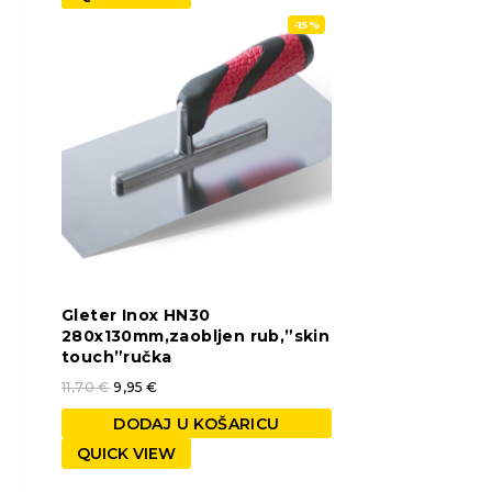
-15%
Gleter Inox HN30
280x130mm,zaobljen rub,”skin
touch”ručka
11,70
€
9,95
€
DODAJ U KOŠARICU
QUICK VIEW