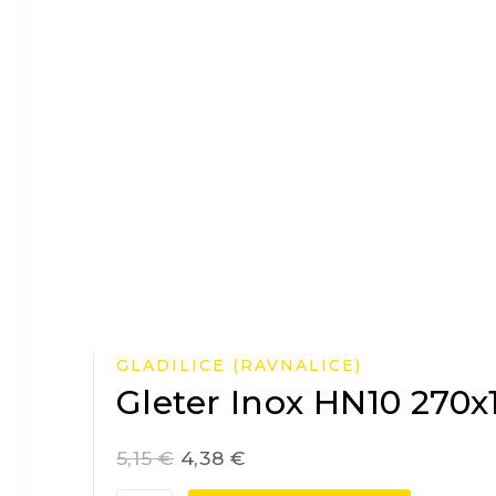
GLADILICE (RAVNALICE)
Gleter Inox HN10 270
5,15
€
4,38
€