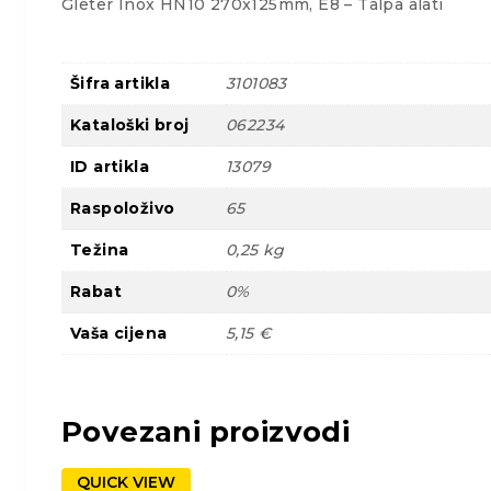
Gleter Inox HN10 270x125mm, E8 – Talpa alati
Šifra artikla
3101083
Kataloški broj
062234
ID artikla
13079
Raspoloživo
65
Težina
0,25 kg
Rabat
0%
Vaša cijena
5,15 €
Povezani proizvodi
QUICK VIEW