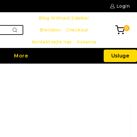
Login
Blog Without Sidebar
0
Brendovi
Checkout
PRETRAŽI
Kontaktirajte nas
Košarica
Usluge
More