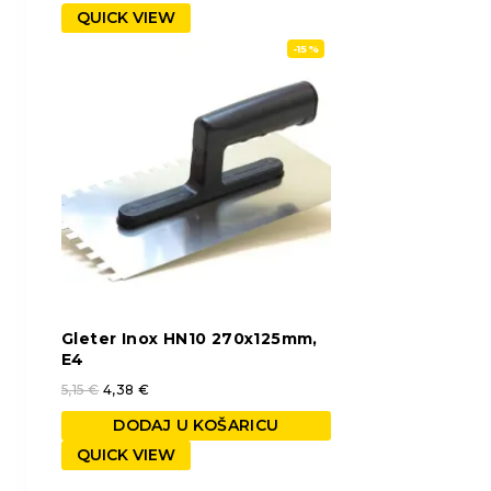
QUICK VIEW
-15%
Gleter Inox HN10 270x125mm,
E4
5,15
€
4,38
€
DODAJ U KOŠARICU
QUICK VIEW