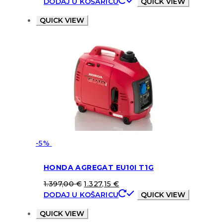
DODAJ U KOŠARICU
QUICK VIEW
QUICK VIEW
-5%
HONDA AGREGAT EU10I T1G
1.397,00
€
1.327,15
€
DODAJ U KOŠARICU
QUICK VIEW
QUICK VIEW