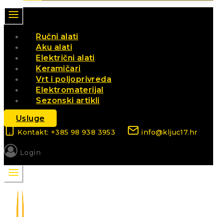
Ručni alati
Aku alati
Električni alati
Keramičari
Vrt i poljoprivreda
Elektromaterijal
Sezonski artikli
Usluge
Kontakt: +385 98 938 3953
info@kljuc17.hr
Login