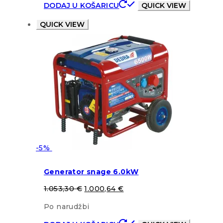
DODAJ U KOŠARICU
QUICK VIEW
QUICK VIEW
-5%
Generator snage 6.0kW
1.053,30
€
1.000,64
€
Po narudžbi