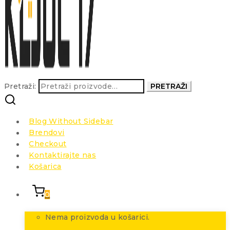
Pretraži:
PRETRAŽI
Blog Without Sidebar
Brendovi
Checkout
Kontaktirajte nas
Košarica
0
Nema proizvoda u košarici.