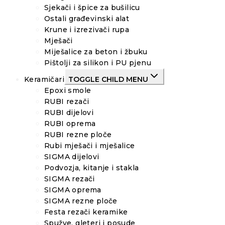
Sjekači i špice za bušilicu
Ostali građevinski alat
Krune i izrezivači rupa
Mješači
Miješalice za beton i žbuku
Pištolji za silikon i PU pjenu
Keramičari
TOGGLE CHILD MENU
Epoxi smole
RUBI rezači
RUBI dijelovi
RUBI oprema
RUBI rezne ploče
Rubi mješači i mješalice
SIGMA dijelovi
Podvozja, kitanje i stakla
SIGMA rezači
SIGMA oprema
SIGMA rezne ploče
Festa rezači keramike
Spužve, gleteri i posude