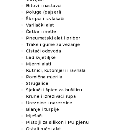
Bitovi i nastavci
Poluge (pajseri)
Škripci i izvlakači
Varilački alat
Četke i metle
Pneumatski alat i pribor
Trake i gume za vezanje
Čistači odovoda
Led svjetiljke
Mjerni alati
Kutnici, kutomjeri i ravnala
Pomična mjerila
Strugalice
Sjekači i špice za bušilicu
Krune i izrezivači rupa
Ureznice i nareznice
Blanje i turpije
Mješači
Pištolji za silikon i PU pjenu
Ostali ručni alat