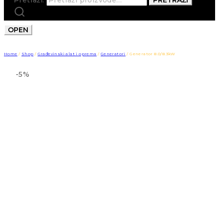
OPEN
Home
/
Shop
/
Građevinski alat i oprema
/
Generatori
/
Generator 8.0/8.3kW
-5%