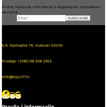
Primaj najnovije informacije o događajima, ponudama i
akcijama
S.R. Njemačke 76, Vukovar 32000
Prodaja: +(385) 98 938 3953
info@kljuc17.hr
Pravila i informacije