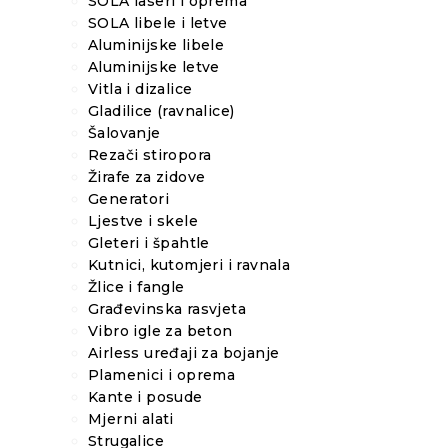
SOLA laseri i oprema
SOLA libele i letve
Aluminijske libele
Aluminijske letve
Vitla i dizalice
Gladilice (ravnalice)
Šalovanje
Rezači stiropora
Žirafe za zidove
Generatori
Ljestve i skele
Gleteri i špahtle
Kutnici, kutomjeri i ravnala
Žlice i fangle
Građevinska rasvjeta
Vibro igle za beton
Airless uređaji za bojanje
Plamenici i oprema
Kante i posude
Mjerni alati
Strugalice