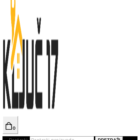
0
Pretraži:
PRETRAŽI