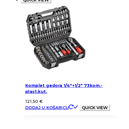
QUICK VIEW
Komplet gedora 1/4″+1/2″ 73kom.-
plast.kut.
121,50
€
DODAJ U KOŠARICU
QUICK VIEW