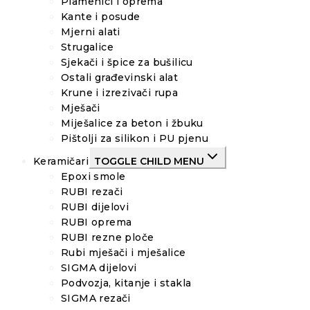
Plamenici i oprema
Kante i posude
Mjerni alati
Strugalice
Sjekači i špice za bušilicu
Ostali građevinski alat
Krune i izrezivači rupa
Mješači
Miješalice za beton i žbuku
Pištolji za silikon i PU pjenu
Keramičari
TOGGLE CHILD MENU
Epoxi smole
RUBI rezači
RUBI dijelovi
RUBI oprema
RUBI rezne ploče
Rubi mješači i mješalice
SIGMA dijelovi
Podvozja, kitanje i stakla
SIGMA rezači