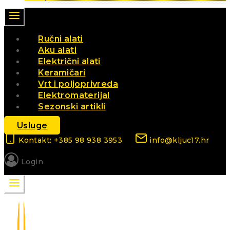
Ručni alati
Aku alati
Električni alati
Keramičari
Vrt i poljoprivreda
Elektromaterijal
Sezonski artikli
Usluge
Kontakt: +385 98 938 3953
info@kljuc17.hr
Login