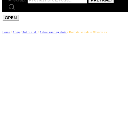
OPEN
Home
/
Shop
/
Ručni alati
/
Setovi ručnog alata
/
Damski set alata 32 komada