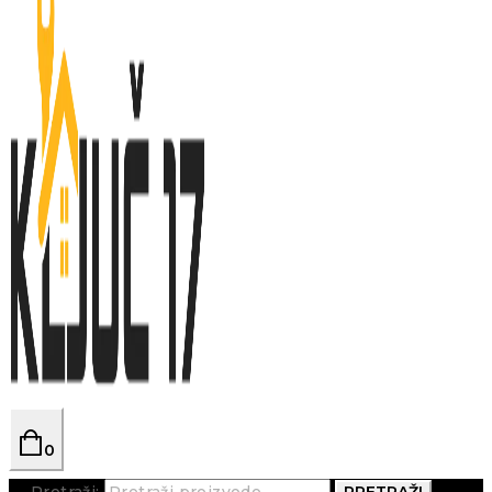
0
Pretraži:
PRETRAŽI