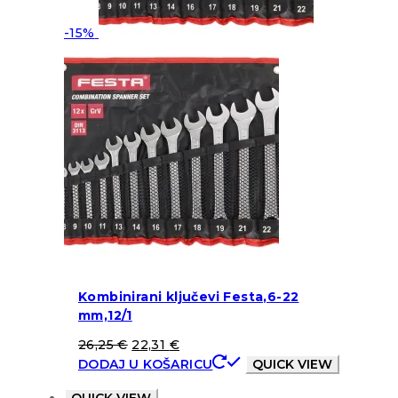
-15%
Kombinirani ključevi Festa,6-22
mm,12/1
26,25
€
22,31
€
DODAJ U KOŠARICU
QUICK VIEW