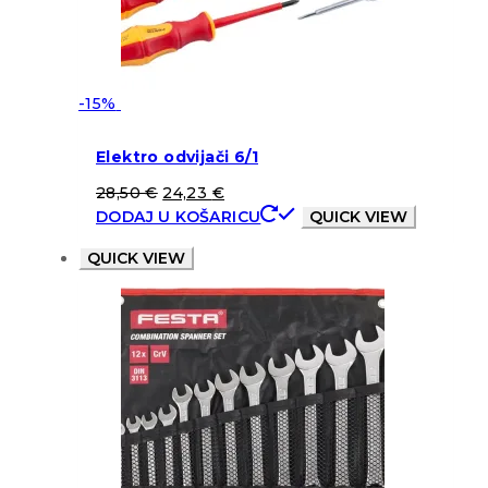
-15%
Elektro odvijači 6/1
28,50
€
24,23
€
DODAJ U KOŠARICU
QUICK VIEW
QUICK VIEW