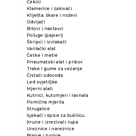
Čekići
Klamerice i zakivači
Kliješta, škare i noževi
Odvijači
Bitovi i nastavci
Poluge (pajseri)
Škripci i izvlakači
Varilački alat
Četke i metle
Pneumatski alat i pribor
Trake i gume za vezanje
Čistači odovoda
Led svjetiljke
Mjerni alati
Kutnici, kutomjeri i ravnala
Pomična mjerila
Strugalice
Sjekači i špice za bušilicu
Krune i izrezivači rupa
Ureznice i nareznice
Blanje i turpije