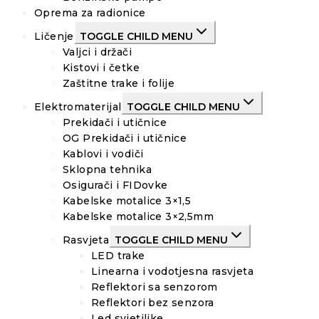
Oprema za radionice
Ličenje
TOGGLE CHILD MENU
Valjci i držači
Kistovi i četke
Zaštitne trake i folije
Elektromaterijal
TOGGLE CHILD MENU
Prekidači i utičnice
OG Prekidači i utičnice
Kablovi i vodiči
Sklopna tehnika
Osigurači i FIDovke
Kabelske motalice 3×1,5
Kabelske motalice 3×2,5mm
Rasvjeta
TOGGLE CHILD MENU
LED trake
Linearna i vodotjesna rasvjeta
Reflektori sa senzorom
Reflektori bez senzora
Led svjetiljke