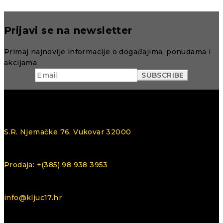
Prijavi se na newsletter
Primaj najnovije informacije o događajima, ponudama i
akcijama
S.R. Njemačke 76, Vukovar 32000
Prodaja: +(385) 98 938 3953
info@kljuc17.hr