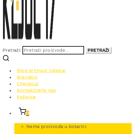
Pretraži:
PRETRAŽI
Blog Without Sidebar
Brendovi
Checkout
Kontaktirajte nas
Košarica
0
Nema proizvoda u košarici.