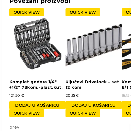
Povezani proizvodi
QUICK VIEW
QUICK VIEW
QU
Komplet gedora 1/4″
Ključevi Drivelock – set
Kom
+1/2″ 73kom.-plast.kut.
12 kom
6/1 
121,50
€
20,15
€
16,15
DODAJ U KOŠARICU
DODAJ U KOŠARICU
D
QUICK VIEW
QUICK VIEW
QU
prev