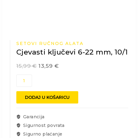
SETOVI RUČNOG ALATA
Cjevasti ključevi 6-22 mm, 10/1
15,99
€
13,59
€
Cjevasti
ključevi
6-
DODAJ U KOŠARICU
22
mm,
10/1
Garancija
količina
Sigurnost povrata
Sigurno plaćanje