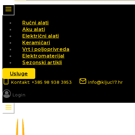
Ručni alati
Aku alati
Električni alati
Keramičari
Vrt i poljoprivreda
Elektromaterijal
Sezonski artikli
Usluge
Kontakt: +385 98 938 3953
info@kljuc17.hr
Login