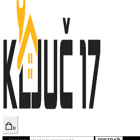
0
Pretraži:
PRETRAŽI