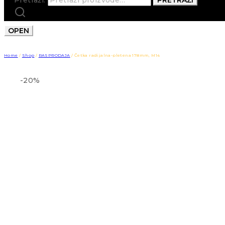
OPEN
Home
/
Shop
/
RASPRODAJA
/
Četka radijalna-pletena 178mm, M14
-20%