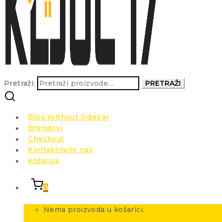
Pretraži:
PRETRAŽI
Blog Without Sidebar
Brendovi
Checkout
Kontaktirajte nas
Košarica
0
Nema proizvoda u košarici.