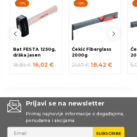
-15%
-15%
Bat FESTA 1250g,
Čekić Fiberglass
Če
drška jasen
2000g
20
16,02
€
18,42
€
18,85
€
21,67
€
6,
Prijavi se na newsletter
Primaj najnovije informacije o događajima,
ponudama i akcijama