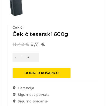
Čekići
Čekić tesarski 600g
11,42
€
9,71
€
Čekić
tesarski
600g
količina
DODAJ U KOŠARICU
Garancija
Sigurnost povrata
Sigurno plaćanje