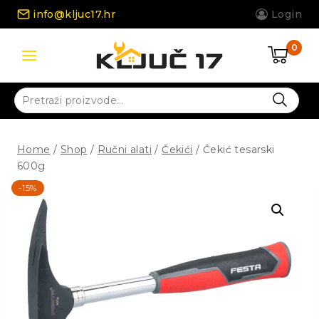
Skip
info@kljuc17.hr
Login
to
content
0
Pretraži:
Home
/
Shop
/
Ručni alati
/
Čekići
/
Čekić tesarski
600g
-15%