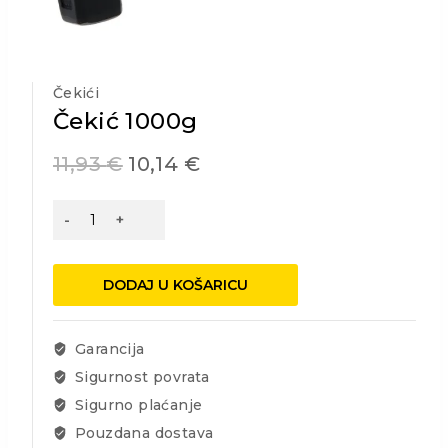
Čekići
Čekić 1000g
11,93
€
10,14
€
Čekić
1000g
količina
DODAJ U KOŠARICU
Garancija
Sigurnost povrata
Sigurno plaćanje
Pouzdana dostava