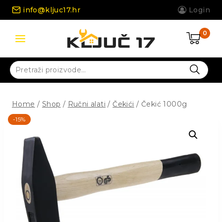
Skip
info@kljuc17.hr
Login
to
content
0
Pretraži:
Home
/
Shop
/
Ručni alati
/
Čekići
/
Čekić 1000g
-15%