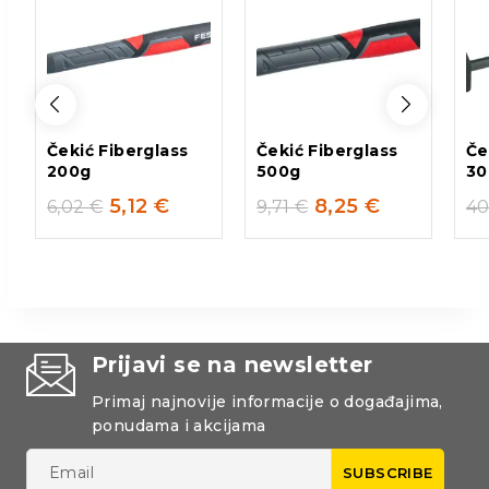
Čekić Fiberglass
Čekić Fiberglass
Če
200g
500g
30
5,12
€
8,25
€
6,02
€
9,71
€
40
Prijavi se na newsletter
Primaj najnovije informacije o događajima,
ponudama i akcijama