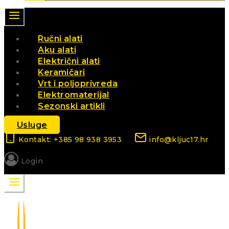
Ručni alati
Aku alati
Električni alati
Keramičari
Vrt i poljoprivreda
Elektromaterijal
Sezonski artikli
Usluge
Kontakt: +385 98 938 3953
info@kljuc17.hr
Login