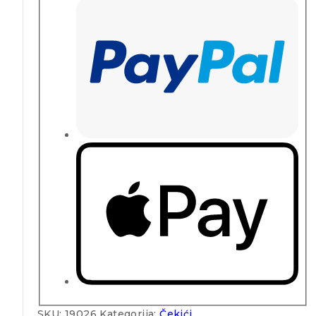
SKU:
19026
Kategorija:
Čekići