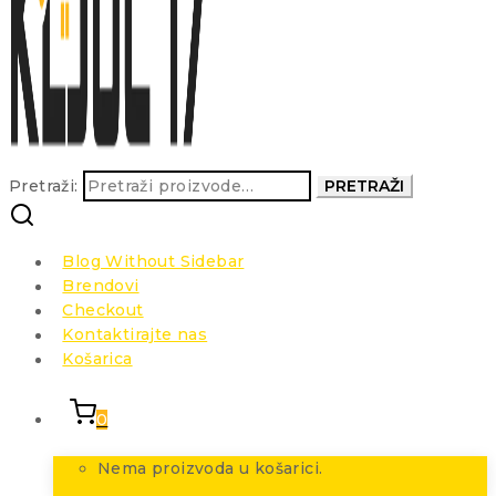
Pretraži:
PRETRAŽI
Blog Without Sidebar
Brendovi
Checkout
Kontaktirajte nas
Košarica
0
Nema proizvoda u košarici.