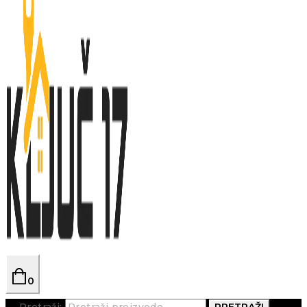
0
Pretraži:
PRETRAŽI