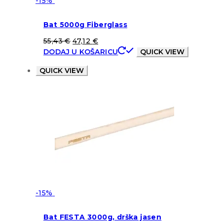
-15%
Bat 5000g Fiberglass
55,43
€
47,12
€
DODAJ U KOŠARICU
QUICK VIEW
QUICK VIEW
-15%
Bat FESTA 3000g, drška jasen