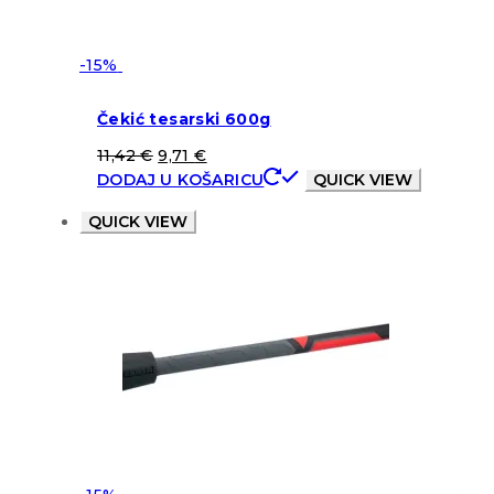
-15%
Čekić tesarski 600g
11,42
€
9,71
€
DODAJ U KOŠARICU
QUICK VIEW
QUICK VIEW