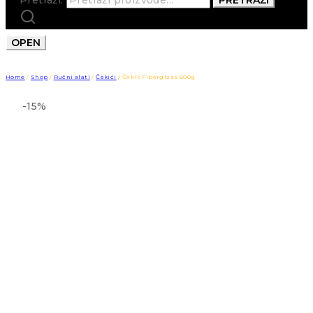
OPEN
Home
/
Shop
/
Ručni alati
/
Čekići
/
Čekić Fiberglass 600g
-15%