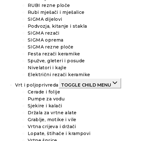
RUBI rezne ploče
Rubi mješači i mješalice
SIGMA dijelovi
Podvozja, kitanje i stakla
SIGMA rezači
SIGMA oprema
SIGMA rezne ploče
Festa rezači keramike
Spužve, gleteri i posude
Nivelatori i kajle
Električni rezači keramike
Vrt i poljoprivreda
TOGGLE CHILD MENU
Cerade i folije
Pumpe za vodu
Sjekire i kalači
Držala za vrtne alate
Grablje, motike i vile
Vrtna crijeva i držači
Lopate, štihače i krampovi
Vrtne šprice