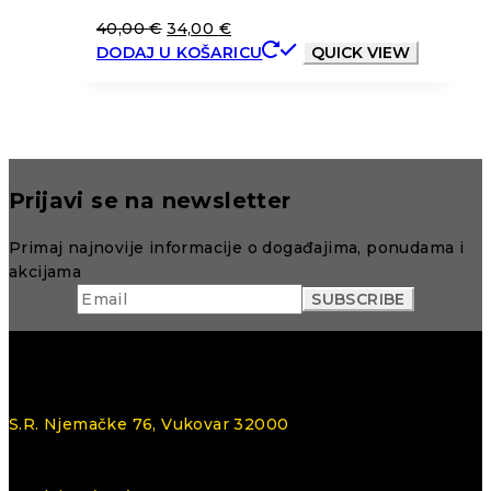
40,00
€
34,00
€
DODAJ U KOŠARICU
QUICK VIEW
Prijavi se na newsletter
Primaj najnovije informacije o događajima, ponudama i
akcijama
S.R. Njemačke 76, Vukovar 32000